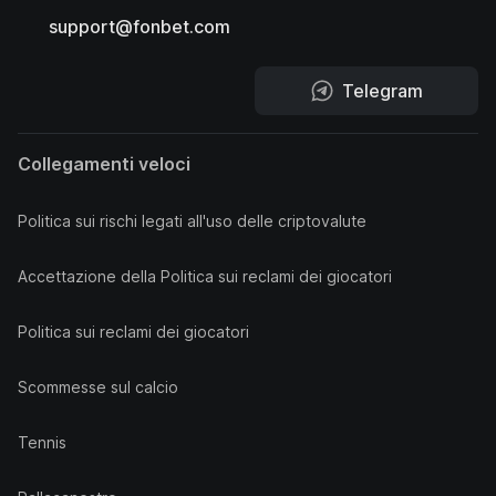
support@fonbet.com
Telegram
Collegamenti veloci
Politica sui rischi legati all'uso delle criptovalute
Accettazione della Politica sui reclami dei giocatori
Politica sui reclami dei giocatori
Scommesse sul calcio
Tennis