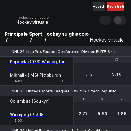
Accedi
Registrati
Hockey su ghiaccio
Hockey virtuale
Principale
Sport
Hockey su ghiaccio
Hockey virtuale
NHL 26. Liga Pro. Eastern Conference. Division ELITE. 3x4 min. Kh
1
1
X2
X2
Popravka (073) Washington
-
1.13
5.10
Mikhalik (IMS) Pittsburgh
43:00
5x3
NHL 26. United Esports Leagues. 3x4 min. Czech Republic
1
1
X
X
2
2
Columbus (Soukyn)
-
2.77
5.50
1.85
Winnipeg (Pat95)
2:00
NHL 26. United Esports Leagues. 3x4 min. Kazakhstan