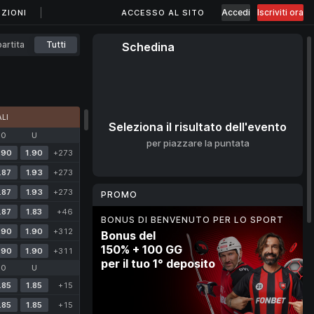
Accedi
Iscriviti ora
ZIONI
ACCESSO AL SITO
artita
Tutti
Schedina
LI
Seleziona il risultato dell'evento
O
U
per piazzare la puntata
.90
1.90
+273
.87
1.93
+273
.87
1.93
+273
PROMO
.87
1.83
+46
BONUS DI BENVENUTO PER LO SPORT
MERCATO BONUS
CASHBACK IN CRIPTOVALUTA
PROGRAMMA FEDELTÀ
.90
1.90
+312
Bonus del
Punta sugli sport
10% di cashback
Cashback
150% + 100 GG
per puntate gratuite
per ogni deposito
fino al 20%
.90
1.90
+311
per il tuo 1° deposito
fino a 100 €
in criptovaluta
ogni settimana
O
U
.85
1.85
+15
3 Giorni
.85
1.85
+15