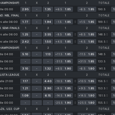
CHAMPIONSHIP)
1
Х
2
1
2
TOTALE
lle 05:00
2.95
-
1.35
+6.5
1.85
-6.5
1.85
1
190.5
D. NBL. FINAL
1
Х
2
1
2
TOTALE
i alle 06:00
1.77
-
1.94
-1.5
1.85
+1.5
1.85
1
189.5
. SEMI-FINALS
1
Х
2
1
2
TOTALE
i alle 06:00
1.25
-
3.55
-8.5
1.85
+8.5
1.85
1
148.5
i alle 08:00
2.42
-
1.50
+4.5
1.85
-4.5
1.85
1
156.5
CHAMPIONSHIP)
1
Х
2
1
2
TOTALE
lle 04:00
5.10
-
1.13
1.85
1.85
1
+11.5
-11.5
148.5
lle 06:00
-
-
-
1.85
1.85
1
-31.5
+31.5
133.5
lle 06:00
3.10
-
1.32
+6.5
1.90
-6.5
1.80
1
141.5
ULISTA LEAGUE
1
Х
2
1
2
TOTALE
alle 21:00
1.17
-
4.40
1.85
1.85
1
-10.5
+10.5
156.5
lle 00:00
1.21
-
3.90
-9.5
1.85
+9.5
1.85
1
153.5
lle 23:00
1.09
-
6.15
1.90
1.80
1
-14.5
+14.5
151.5
lle 00:00
-
-
-
1.90
1.80
1
-25.5
+25.5
155.5
AZIL. U22. CUP
1
Х
2
1
2
TOTALE