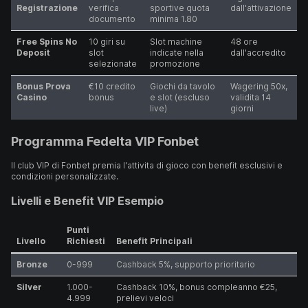
Registrazione
verifica
sportive quota
dall'attivazione
documento
minima 1.80
Free Spins No
10 giri su
Slot machine
48 ore
Deposit
slot
indicate nella
dall'accredito
selezionate
promozione
Bonus Prova
€10 credito
Giochi da tavolo
Wagering 50x,
Casino
bonus
e slot (escluso
validita 14
live)
giorni
Programma Fedelta VIP Fonbet
Il club VIP di Fonbet premia l'attivita di gioco con benefit esclusivi e
condizioni personalizzate.
Livelli e Benefit VIP Esempio
Punti
Livello
Richiesti
Benefit Principali
Bronze
0-999
Cashback 5%, supporto prioritario
Silver
1.000-
Cashback 10%, bonus compleanno €25,
4.999
prelievi veloci