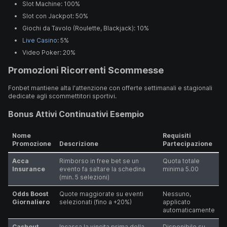
Slot Machine: 100%
Slot con Jackpot: 50%
Giochi da Tavolo (Roulette, Blackjack): 10%
Live Casino
: 5%
Video Poker: 20%
Promozioni Ricorrenti Scommesse
Fonbet mantiene alta l'attenzione con offerte settimanali e stagionali
dedicate agli scommettitori sportivi.
Bonus Attivi Continuativi Esempio
Nome
Requisiti
Promozione
Descrizione
Partecipazione
Acca
Rimborso in free bet se un
Quota totale
Insurance
evento fa saltare la schedina
minima 5.00
(min. 5 selezioni)
Odds Boost
Quote maggiorate su eventi
Nessuno,
Giornaliero
selezionati (fino a +20%)
applicato
automaticamente
Cashout
Incassa la vincita prima della
Disponibile su