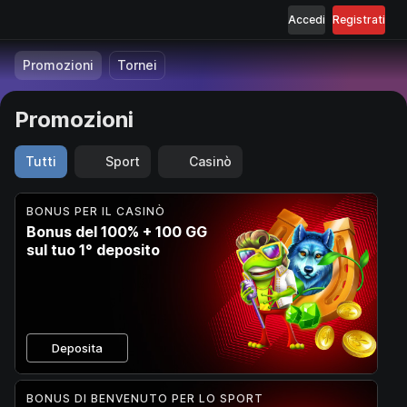
Accedi
Registrati
Promozioni
Tornei
Promozioni
Tutti
Sport
Casinò
BONUS PER IL CASINÒ
Bonus del 100% + 100 GG
sul tuo 1° deposito
Deposita
BONUS DI BENVENUTO PER LO SPORT