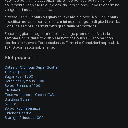
*
Le free bet hanno scadenza?
Si, le free bet accreditate hanno
solitamente una validita di 7 giorni dall'emissione. Dopo tale termine,
vengono rimosse dal conto.
*
Posso usare il bonus su qualsiasi evento o gioco?
No. Ogni bonus
specifica mercati sportivi, quote minime o categorie di giochi valide.
Consulta sempre i termini dettagliati della promozione.
Fonbet aggiorna regolarmente il catalogo promozioni. Visita la
sezione Bonus del sito o attiva le notifiche push sull'app per non
perdere le nuove offerte esclusive. Termini e Condizioni applicabili.
18+. Gioca responsabilmente.
Slot popolari:
Gates of Olympus Super Scatter
The Dog House
Sugar Rush 1000
Gates of Olympus 1000
Sweet Bonanza 1000
Le Bandit
Zeus vs Hades — Gods of War
Big Bass Splash
Aviator
Sweet Rush Bonanza
Chicken Road 2
Starlight Princess 1000