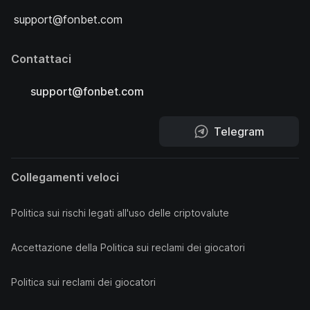
support@fonbet.com
Contattaci
support@fonbet.com
Telegram
Collegamenti veloci
Politica sui rischi legati all'uso delle criptovalute
Accettazione della Politica sui reclami dei giocatori
Politica sui reclami dei giocatori