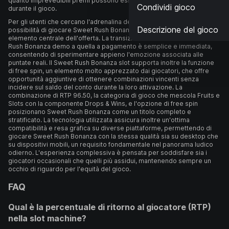
quanto imprevedibili premi possono essere assegnati casualmente
Condividi gioco
durante il gioco.
Per gli utenti che cercano l'adrenalina del gioco con posta in gioco, la
Descrizione del gioco
possibilità di giocare Sweet Rush Bonanza for real money è un
elemento centrale dell'offerta. La transizione dalla modalità Sweet
Rush Bonanza demo a quella a pagamento è semplice e immediata,
consentendo di sperimentare appieno l'emozione associata alle
puntate reali. Il Sweet Rush Bonanza slot supporta inoltre la funzione
di free spin, un elemento molto apprezzato dai giocatori, che offre
opportunità aggiuntive di ottenere combinazioni vincenti senza
incidere sul saldo del conto durante la loro attivazione. La
combinazione di RTP 96.50, la categoria di gioco che mescola Fruits e
Slots con la componente Drops & Wins, e l'opzione di free spin
posizionano Sweet Rush Bonanza come un titolo completo e
stratificato. La tecnologia utilizzata assicura inoltre un'ottima
compatibilità e resa grafica su diverse piattaforme, permettendo di
giocare Sweet Rush Bonanza con la stessa qualità sia su desktop che
su dispositivi mobili, un requisito fondamentale nel panorama ludico
odierno. L'esperienza complessiva è pensata per soddisfare sia i
giocatori occasionali che quelli più assidui, mantenendo sempre un
occhio di riguardo per l'equità del gioco.
FAQ
Qual è la percentuale di ritorno al giocatore (RTP)
nella slot machine?