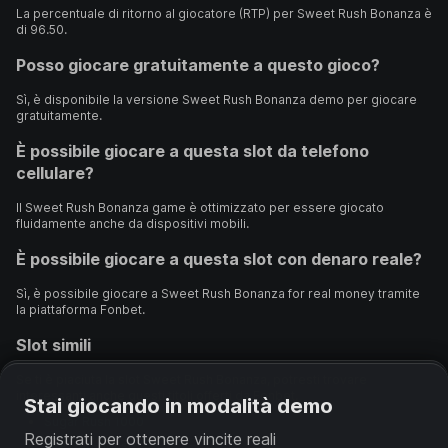
La percentuale di ritorno al giocatore (RTP) per Sweet Rush Bonanza è
di 96.50.
Posso giocare gratuitamente a questo gioco?
Sì, è disponibile la versione Sweet Rush Bonanza demo per giocare
gratuitamente.
È possibile giocare a questa slot da telefono
cellulare?
Il Sweet Rush Bonanza game è ottimizzato per essere giocato
fluidamente anche da dispositivi mobili.
È possibile giocare a questa slot con denaro reale?
Sì, è possibile giocare a Sweet Rush Bonanza for real money tramite
la piattaforma Fonbet.
Slot simili
Se ti è piaciuta la slot Sweet Rush Bonanza, potresti trovare
interessanti anche questi titoli offerti da Fonbet.
Stai giocando in modalità demo
Sugar Rush 1000
Registrati per ottenere vincite reali
The Dog House