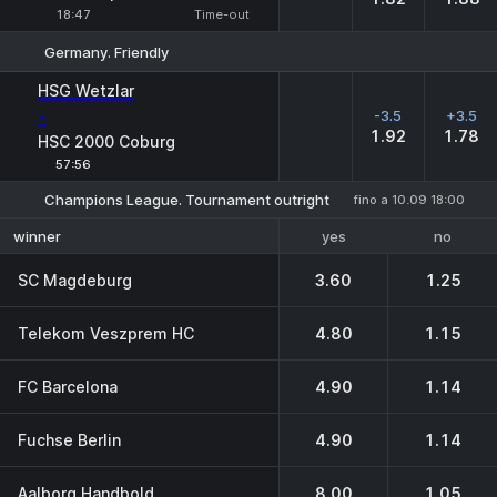
18:47
Time-out
Germany. Friendly
H
1
2
HSG Wetzlar
-
-3.5
+3.5
1.92
1.78
HSC 2000 Coburg
57:56
Champions League. Tournament outright
fino a 10.09 18:00
yes
no
winner
SC Magdeburg
3.60
1.25
Telekom Veszprem HC
4.80
1.15
FC Barcelona
4.90
1.14
Fuchse Berlin
4.90
1.14
Aalborg Handbold
8.00
1.05