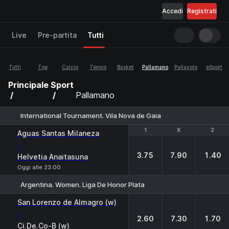
Accedi
Registrati
Live
Pre-partita
Tutti
Tutti
Top
Calcio
Tennis
Basket
Pallamano
Pallavolo
eSport
Principale
Sport
Pallamano
International Tournament. Vila Nova de Gaia
1
1
X
X
2
2
Aguas Santas Milaneza
-
3.75
7.90
1.40
Helvetia Anaitasuna
Oggi alle 23:00
Argentina. Women. Liga De Honor Plata
1
X
2
San Lorenzo de Almagro (w)
-
2.60
7.30
1.70
Ci.De.Co-B (w)