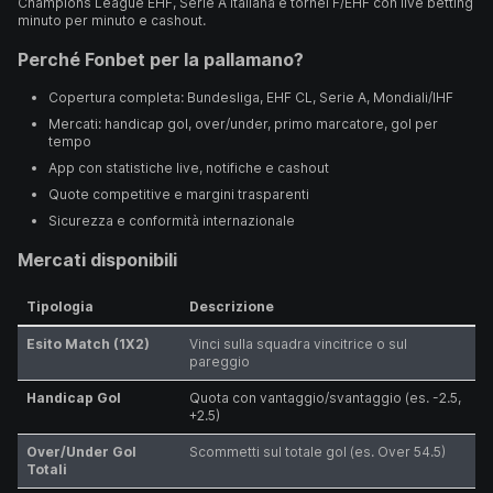
Champions League EHF, Serie A italiana e tornei F/EHF con live betting
minuto per minuto e cashout.
Perché Fonbet per la pallamano?
Copertura completa: Bundesliga, EHF CL, Serie A, Mondiali/IHF
Mercati: handicap gol, over/under, primo marcatore, gol per
tempo
App con statistiche live, notifiche e cashout
Quote competitive e margini trasparenti
Sicurezza e conformità internazionale
Mercati disponibili
Tipologia
Descrizione
Esito Match (1X2)
Vinci sulla squadra vincitrice o sul
pareggio
Handicap Gol
Quota con vantaggio/svantaggio (es. -2.5,
+2.5)
Over/Under Gol
Scommetti sul totale gol (es. Over 54.5)
Totali