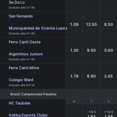
Se.Da.Lo
Domani alle 01:45
San Fernando
-
1.09
12.50
8.50
Municipalidad de Vicente Lopez
Domani alle 01:45
Ferro Carril Oeste
-
1.20
9.50
5.60
Argentinos Juniors
Domani alle 01:45
Ferro Carril Mitre
-
1.78
6.90
2.45
Colegio Ward
Domani alle 02:15
Brazil. Campeonato Paulista
H
H
1
1
2
2
HC Taubate
-
-19.5
+19.5
Itatiba Esporte Clube
1.82
1.88