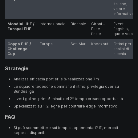
italiano,
valore
informativo
Mondiali IHF /
Internazionale
Biennale
Gironi +
Eventi
Europei EHF
Fase
flagship,
finale
quote volatili
Coppa EHF /
Europa
Set-Mar
Knockout
Ottimi per
Challenge
analisi di
Cup
nicchia
Strategie
Analizza efficacia portieri e % realizzazione 7m
Le squadre tedesche dominano il ritmo: privilegia over su
Bundesliga
Live: i gol nei primi 5 minuti del 2° tempo creano opportunità
Specializzati su 1-2 leghe per costruire edge informativo
FAQ
Si può scommettere sui tempi supplementari? Sì, mercati
separati disponibili.