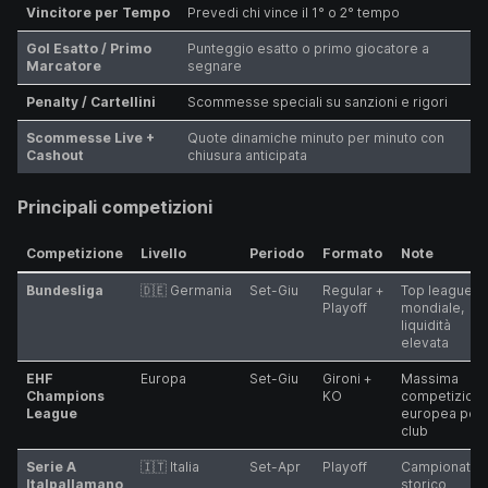
Vincitore per Tempo
Prevedi chi vince il 1° o 2° tempo
Gol Esatto / Primo
Punteggio esatto o primo giocatore a
Marcatore
segnare
Penalty / Cartellini
Scommesse speciali su sanzioni e rigori
Scommesse Live +
Quote dinamiche minuto per minuto con
Cashout
chiusura anticipata
Principali competizioni
Competizione
Livello
Periodo
Formato
Note
Bundesliga
🇩🇪 Germania
Set-Giu
Regular +
Top league
Playoff
mondiale,
liquidità
elevata
EHF
Europa
Set-Giu
Gironi +
Massima
Champions
KO
competizion
League
europea per
club
Serie A
🇮🇹 Italia
Set-Apr
Playoff
Campionato
Italpallamano
storico