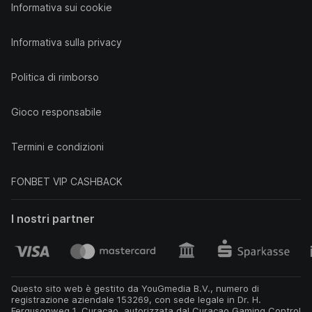
Informativa sui cookie
Informativa sulla privacy
Politica di rimborso
Gioco responsabile
Termini e condizioni
FONBET VIP CASHBACK
I nostri partner
Questo sito web è gestito da YouGmedia B.V., numero di
registrazione aziendale 153269, con sede legale in Dr. H.
Fergusonweg 1, Curaçao, autorizzata dal Curaçao Gaming Control