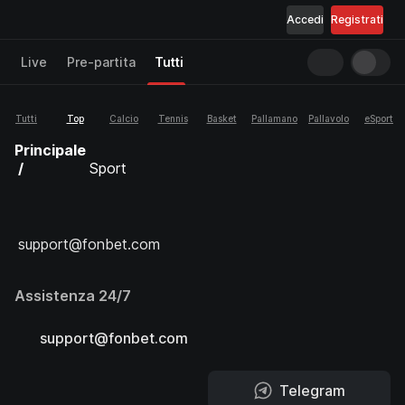
Accedi
Registrati
Live
Pre-partita
Tutti
Tutti
Top
Calcio
Tennis
Basket
Pallamano
Pallavolo
eSport
Principale
Sport
support@fonbet.com
Assistenza 24/7
support@fonbet.com
Telegram