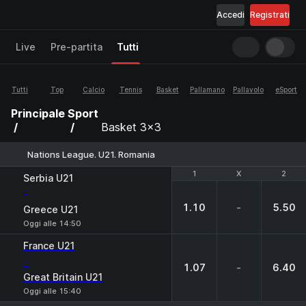
Accedi
Registrati
Live
Pre-partita
Tutti
Tutti
Top
Calcio
Tennis
Basket
Pallamano
Pallavolo
eSport
Principale
Sport
Basket 3x3
Nations League. U21. Romania
1
1
X
X
2
2
Serbia U21
-
1.10
-
5.50
Greece U21
Oggi alle 14:50
France U21
-
1.07
-
6.40
Great Britain U21
Oggi alle 15:40