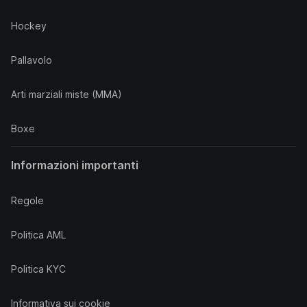
Hockey
Pallavolo
Arti marziali miste (MMA)
Boxe
Informazioni importanti
Regole
Politica AML
Politica KYC
Informativa sui cookie