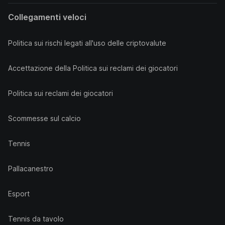
Collegamenti veloci
Politica sui rischi legati all'uso delle criptovalute
Accettazione della Politica sui reclami dei giocatori
Politica sui reclami dei giocatori
Scommesse sul calcio
Tennis
Pallacanestro
Esport
Tennis da tavolo