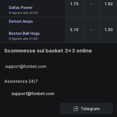
-
1.75
-
1.92
Dallas Power
9 Agosto alle 20:00
Detroit Amps
-
3.10
-
1.30
Boston Ball Hogs
9 Agosto alle 21:00
Scommesse sul basket 3x3 online
support@fonbet.com
Assistenza 24/7
support@fonbet.com
Telegram