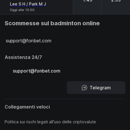
Lee S H / Park M J
Oggi alle 10:50
Scommesse sul badminton online
support@fonbet.com
Assistenza 24/7
support@fonbet.com
Telegram
Collegamenti veloci
Politica sui rischi legati all'uso delle criptovalute