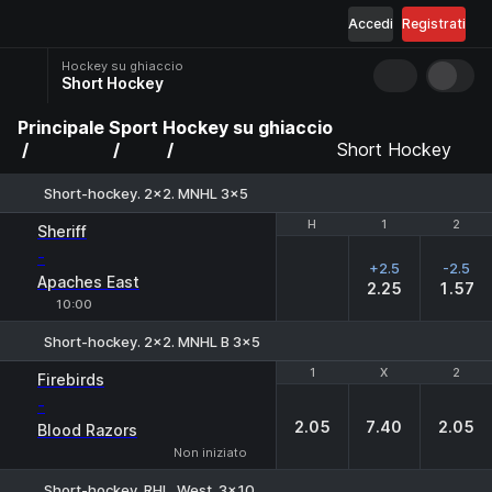
Accedi
Registrati
Hockey su ghiaccio
Short Hockey
Principale
Sport
Hockey su ghiaccio
Short Hockey
Short-hockey. 2x2. MNHL 3x5
H
H
1
1
2
2
Sheriff
-
+2.5
-2.5
Apaches East
2.25
1.57
10:00
Short-hockey. 2x2. MNHL B 3x5
1
1
X
X
2
2
Firebirds
-
2.05
7.40
2.05
Blood Razors
Non iniziato
Short-hockey. RHL. West. 3x10