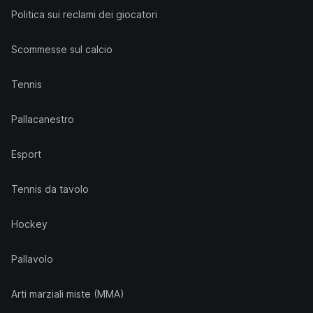
Politica sui reclami dei giocatori
Scommesse sul calcio
Tennis
Pallacanestro
Esport
Tennis da tavolo
Hockey
Pallavolo
Arti marziali miste (MMA)