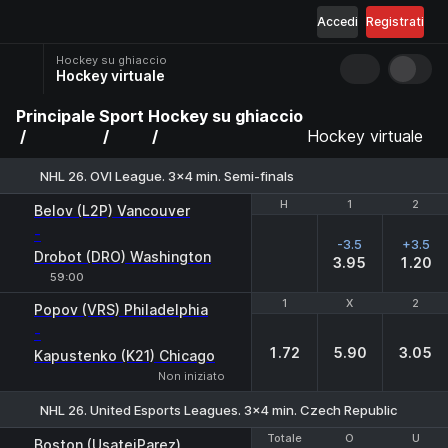
Accedi
Registrati
Hockey su ghiaccio
Hockey virtuale
Principale
Sport
Hockey su ghiaccio
Hockey virtuale
NHL 26. OVI League. 3x4 min. Semi-finals
H
H
1
1
2
2
Belov (L2P) Vancouver
-
-3.5
+3.5
Drobot (DRO) Washington
3.95
1.20
59:00
1
1
X
X
2
2
Popov (VRS) Philadelphia
-
1.72
5.90
3.05
Kapustenko (K21) Chicago
Non iniziato
NHL 26. United Esports Leagues. 3x4 min. Czech Republic
Totale
Totale
O
O
U
U
Boston (UsatejParez)