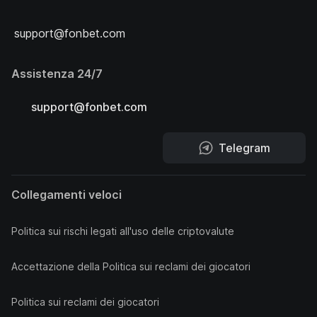
support@fonbet.com
Assistenza 24/7
support@fonbet.com
Telegram
Collegamenti veloci
Politica sui rischi legati all'uso delle criptovalute
Accettazione della Politica sui reclami dei giocatori
Politica sui reclami dei giocatori