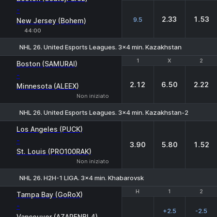
-
2.33
1.53
9.5
New Jersey (Bohem)
44:00
NHL 26. United Esports Leagues. 3x4 min. Kazakhstan
1
1
X
X
2
2
Boston (SAMURAI)
-
2.12
6.50
2.22
Minnesota (ALEEX)
Non iniziato
NHL 26. United Esports Leagues. 3x4 min. Kazakhstan-2
1
X
2
Los Angeles (PUCK)
-
3.90
5.80
1.52
St. Louis (PRO100RAK)
Non iniziato
NHL 26. H2H-1 LIGA. 3x4 min. Khabarovsk
H
H
1
1
2
2
Tampa Bay (GoRoX)
-
+2.5
-2.5
Vancouver (AZARENBL4)