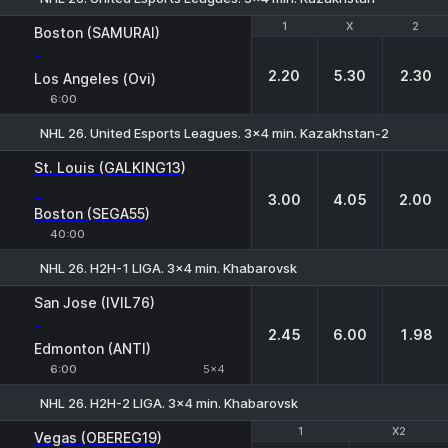
1
1
X
X
2
2
Boston (SAMURAI)
-
2.20
5.30
2.30
Los Angeles (Ovi)
6:00
NHL 26. United Esports Leagues. 3x4 min. Kazakhstan-2
1
X
2
St. Louis (GALKING13)
-
3.00
4.05
2.00
Boston (SEGA55)
40:00
NHL 26. H2H-1 LIGA. 3x4 min. Khabarovsk
1
X
2
San Jose (IVIL76)
-
2.45
6.00
1.98
Edmonton (ANTI)
6:00
5x4
NHL 26. H2H-2 LIGA. 3x4 min. Khabarovsk
1
1
X2
X2
Vegas (OBEREG19)