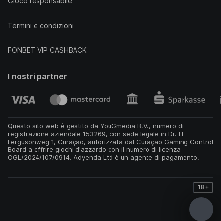
Gioco responsabile
Termini e condizioni
FONBET VIP CASHBACK
I nostri partner
Questo sito web è gestito da YouGmedia B.V., numero di
registrazione aziendale 153269, con sede legale in Dr. H.
Fergusonweg 1, Curaçao, autorizzata dal Curaçao Gaming Control
Board a offrire giochi d'azzardo con il numero di licenza
OGL/2024/107/0914. Adyenda Ltd è un agente di pagamento.
18+