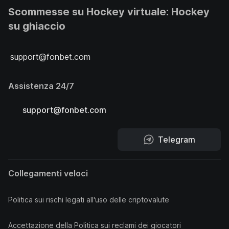
Scommesse su Hockey virtuale: Hockey
su ghiaccio
support@fonbet.com
Assistenza 24/7
support@fonbet.com
Telegram
Collegamenti veloci
Politica sui rischi legati all'uso delle criptovalute
Accettazione della Politica sui reclami dei giocatori