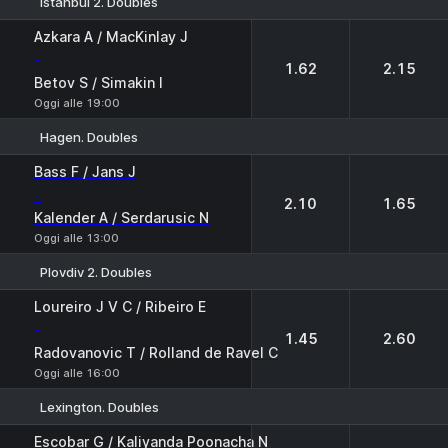
Istanbul 2. Doubles
1
2
Azkara A / MacKinlay J
-
1.62
2.15
Betov S / Simakin I
Oggi alle 19:00
Hagen. Doubles
1
2
Bass F / Jans J
-
2.10
1.65
Kalender A / Serdarusic N
Oggi alle 13:00
Plovdiv 2. Doubles
1
2
Loureiro J V C / Ribeiro E
-
1.45
2.60
Radovanovic T / Rolland de Ravel C
Oggi alle 16:00
Lexington. Doubles
1
2
Escobar G / Kaliyanda Poonacha N