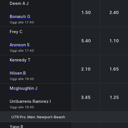
Deem A J
-
1.50
2.40
Bonaiuti G
Oggi alle 17:40
Frey C
-
5.40
1.10
Aronson S
Oggi alle 17:40
Kennedy T
-
2.10
1.65
Hilsen B
Oggi alle 19:30
Mcgloughlin J
-
3.45
1.25
Urribarrens Ramirez I
Oggi alle 19:30
UTR Pro. Men. Newport-Beach
1
2
Yang R