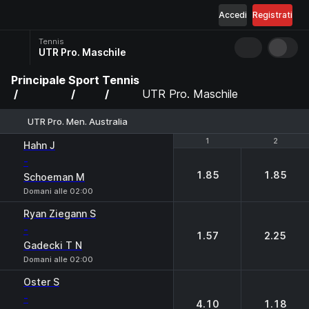
Accedi
Registrati
Tennis
UTR Pro. Maschile
Principale
Sport
Tennis
UTR Pro. Maschile
UTR Pro. Men. Australia
1
1
2
2
Hahn J
-
1.85
1.85
Schoeman M
Domani alle 02:00
Ryan Ziegann S
-
1.57
2.25
Gadecki T N
Domani alle 02:00
Oster S
-
4.10
1.18