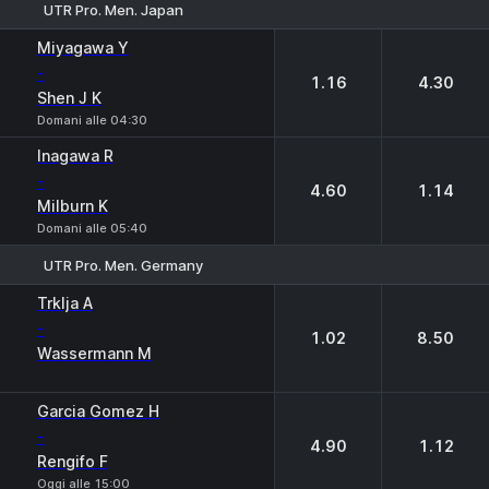
UTR Pro. Men. Japan
1
2
Miyagawa Y
-
1.16
4.30
Shen J K
Domani alle 04:30
Inagawa R
-
4.60
1.14
Milburn K
Domani alle 05:40
UTR Pro. Men. Germany
1
2
Trklja A
-
1.02
8.50
Wassermann M
Garcia Gomez H
-
4.90
1.12
Rengifo F
Oggi alle 15:00