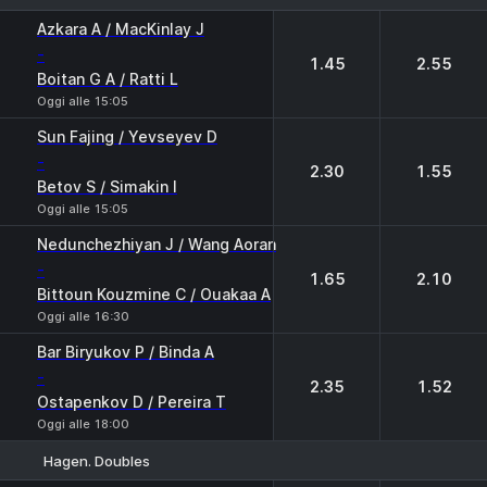
1
2
Azkara A / MacKinlay J
-
1.45
2.55
Boitan G A / Ratti L
Oggi alle 15:05
Sun Fajing / Yevseyev D
-
2.30
1.55
Betov S / Simakin I
Oggi alle 15:05
Nedunchezhiyan J / Wang Aoran
-
1.65
2.10
Bittoun Kouzmine C / Ouakaa A
Oggi alle 16:30
Bar Biryukov P / Binda A
-
2.35
1.52
Ostapenkov D / Pereira T
Oggi alle 18:00
Hagen. Doubles