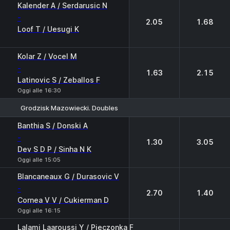
1
2
Kalender A / Serdarusic N
-
2.05
1.68
Loof T / Uesugi K
Kolar Z / Vocel M
-
1.63
2.15
Latinovic S / Zeballos F
Oggi alle 16:30
Grodzisk Mazowiecki. Doubles
1
2
Banthia S / Donski A
-
1.30
3.05
Dev S D P / Sinha N K
Oggi alle 15:05
Blancaneaux G / Durasovic V
-
2.70
1.40
Cornea V V / Cukierman D
Oggi alle 16:15
Lalami Laaroussi Y / Pieczonka F