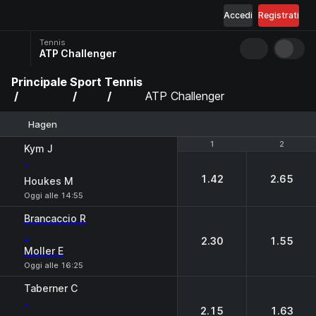
Accedi
Registrati
Tennis
ATP Challenger
Principale
Sport
Tennis
ATP Challenger
Hagen
1
1
2
2
Kym J
-
1.42
2.65
Houkes M
Oggi alle 14:55
Brancaccio R
-
2.30
1.55
Moller E
Oggi alle 16:25
Taberner C
-
2.15
1.63