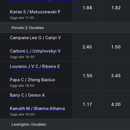
-
1.88
1.82
Kielan S / Matuszewski P
Oggi alle 17:45
Plovdiv 2. Doubles
1
2
Campana Lee G / Caripi V
-
2.40
1.50
Carboni L / Uzhylovskyi V
Oggi alle 16:30
Loureiro J V C / Ribeiro E
-
1.50
2.45
Papa C / Zheng Baoluo
Oggi alle 18:00
Barry C / Genov A
-
1.17
4.20
Kamath M / Sharma Atharva
Oggi alle 18:00
Lexington. Doubles