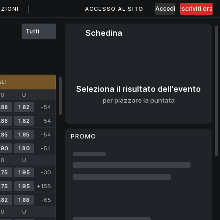
Accedi
Iscriviti ora
ZIONI
ACCESSO AL SITO
Tutti
Schedina
LI
Seleziona il risultato dell'evento
O
U
per piazzare la puntata
.88
1.82
+54
.88
1.82
+54
.85
1.85
+54
PROMO
.90
1.80
+54
O
U
.75
1.95
+30
.75
1.95
+158
.82
1.88
+65
O
U