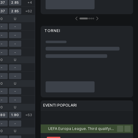
.37
2.85
+4
.37
2.85
+62
O
U
-
-
TORNEI
-
-
-
-
-
-
O
U
-
-
-
-
O
U
-
-
-
-
EVENTI POPOLARI
O
U
.80
1.90
+63
Calcio
Tennis
Basket
Pallamano
Pallavolo
-
-
UEFA Europa League. Third qualifying round. First leg
O
U