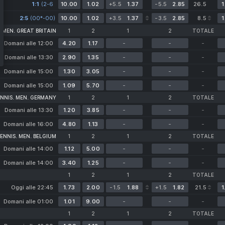
1:1
(2-6
10.00
1.02
+5.5
1.37
-5.5
2.85
26.5
1
6-4
2:5
(00*-00)
2-5)
10.00
1.02
+3.5
1.37
-3.5
2.85
8.5
1
 MEN. GREAT BRITAIN
1
2
1
2
TOTALE
Domani alle 12:00
4.20
1.17
-
-
-
Domani alle 13:30
2.90
1.35
-
-
-
Domani alle 15:00
1.30
3.05
-
-
-
Domani alle 15:00
1.09
5.70
-
-
-
NNIS. MEN. GERMANY
1
2
1
2
TOTALE
Domani alle 13:30
1.20
3.85
-
-
-
Domani alle 16:00
4.80
1.13
-
-
-
ENNIS. MEN. BELGIUM
1
2
1
2
TOTALE
Domani alle 14:00
1.12
5.00
-
-
-
Domani alle 14:00
3.40
1.25
-
-
-
1
2
1
2
TOTALE
Oggi alle 22:45
1.73
2.00
-1.5
1.88
+1.5
1.82
21.5
1
Domani alle 01:00
1.01
9.00
-
-
-
1
2
1
2
TOTALE