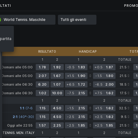
...
LTATI
LTATI
PROMO
World Tennis. Maschile
Tutti gli eventi
partita
RISULTATO
HANDICAP
TOTA
1
2
1
2
TOTALE
Domani alle 05:00
1.78
1.92
-0.5
1.83
+0.5
1.87
21.5
1
Domani alle 05:00
2.07
1.67
+1.5
1.90
-1.5
1.80
21.5
1
Domani alle 06:30
6.20
1.07
+6.5
1.72
-6.5
2.00
18.5
1
Domani alle 06:30
1.02
10.00
-7.5
2.15
+7.5
1.62
17.5
1
1
2
1
2
TOTALE
1:1
(7-6
1.15
4.50
-1.5
2.15
+1.5
1.62
32.5
1
4-6
2:1
(40*-30)
2-1)
1.15
4.50
-2.5
2.15
+2.5
1.62
9.5
1
Oggi alle 22:55
1.57
2.25
-2.5
1.85
+2.5
1.85
21.5
1
 TENNIS. MEN. ITALY
1
2
1
2
TOTALE