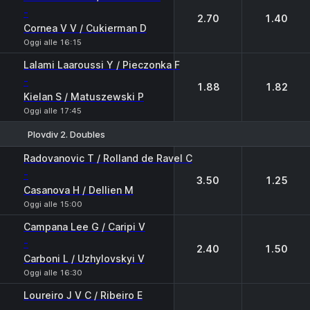
-
2.70
1.40
Cornea V V / Cukierman D
Oggi alle 16:15
Lalami Laaroussi Y / Pieczonka F
-
1.88
1.82
Kielan S / Matuszewski P
Oggi alle 17:45
Plovdiv 2. Doubles
1
2
Radovanovic T / Rolland de Ravel C
-
3.50
1.25
Casanova H / Dellien M
Oggi alle 15:00
Campana Lee G / Caripi V
-
2.40
1.50
Carboni L / Uzhylovskyi V
Oggi alle 16:30
Loureiro J V C / Ribeiro E