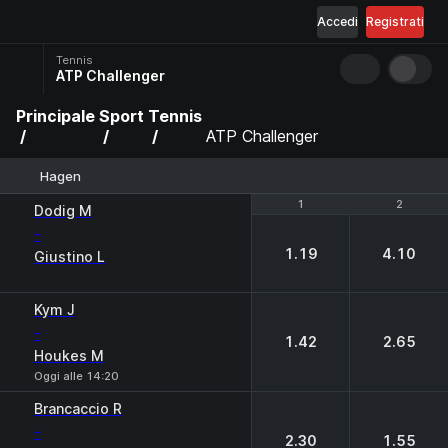
Accedi
Registrati
Tennis
ATP Challenger
Principale
Sport
Tennis
ATP Challenger
Hagen
1
1
2
2
Dodig M
-
1.19
4.10
Giustino L
Kym J
-
1.42
2.65
Houkes M
Oggi alle 14:20
Brancaccio R
-
2.30
1.55