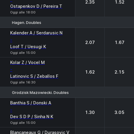
2.35
1.52
Ostapenkov D / Pereira T
Oggi alle 18:00
Hagen. Doubles
1
2
Kalender A / Serdarusic N
-
2.07
1.67
Loof T / Uesugi K
Oggi alle 15:00
Kolar Z / Vocel M
-
1.62
2.15
Latinovic S / Zeballos F
Oggi alle 16:30
Grodzisk Mazowiecki. Doubles
1
2
Banthia S / Donski A
-
1.30
3.05
Dev S D P / Sinha N K
Oggi alle 15:00
Blancaneaux G / Durasovic V