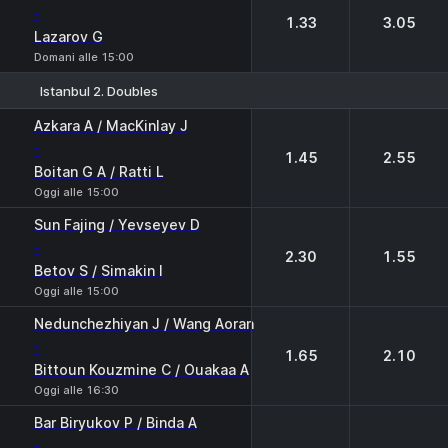
-
1.33
3.05
Lazarov G
Domani alle 15:00
Istanbul 2. Doubles
1
2
Azkara A / MacKinlay J
-
1.45
2.55
Boitan G A / Ratti L
Oggi alle 15:00
Sun Fajing / Yevseyev D
-
2.30
1.55
Betov S / Simakin I
Oggi alle 15:00
Nedunchezhiyan J / Wang Aoran
-
1.65
2.10
Bittoun Kouzmine C / Ouakaa A
Oggi alle 16:30
Bar Biryukov P / Binda A
-