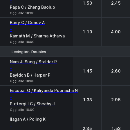
-
1.50
2.45
Papa C / Zheng Baoluo
Oggi alle 18:00
Barry C / Genov A
-
1.19
4.00
Kamath M / Sharma Atharva
Oggi alle 18:00
Lexington. Doubles
1
2
Nam Ji Sung / Stalder R
-
1.45
2.60
Bayldon B / Harper P
Oggi alle 18:00
Escobar G / Kaliyanda Poonacha N
-
1.33
2.95
Puttergill C / Sheehy J
Oggi alle 18:00
Ilagan A / Poling K
-
2.35
1.53