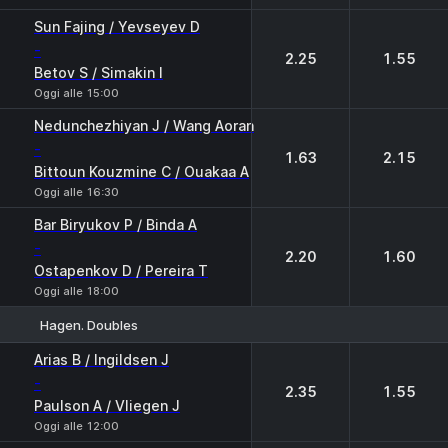
Sun Fajing / Yevseyev D
-
2.25
1.55
Betov S / Simakin I
Oggi alle 15:00
Nedunchezhiyan J / Wang Aoran
-
1.63
2.15
Bittoun Kouzmine C / Ouakaa A
Oggi alle 16:30
Bar Biryukov P / Binda A
-
2.20
1.60
Ostapenkov D / Pereira T
Oggi alle 18:00
Hagen. Doubles
1
2
Arias B / Ingildsen J
-
2.35
1.55
Paulson A / Vliegen J
Oggi alle 12:00