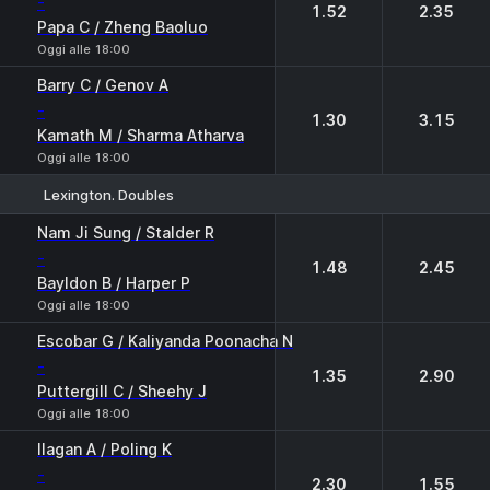
-
1.52
2.35
Papa C / Zheng Baoluo
Oggi alle 18:00
Barry C / Genov A
-
1.30
3.15
Kamath M / Sharma Atharva
Oggi alle 18:00
Lexington. Doubles
1
2
Nam Ji Sung / Stalder R
-
1.48
2.45
Bayldon B / Harper P
Oggi alle 18:00
Escobar G / Kaliyanda Poonacha N
-
1.35
2.90
Puttergill C / Sheehy J
Oggi alle 18:00
Ilagan A / Poling K
-
2.30
1.55