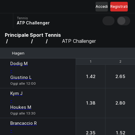
Accedi
Registrati
Tennis
ATP Challenger
Principale
Sport
Tennis
ATP Challenger
Hagen
1
1
2
2
Dodig M
-
1.42
2.65
Giustino L
Oggi alle 12:00
Kym J
-
1.38
2.80
Houkes M
Oggi alle 13:30
Brancaccio R
-
2.35
1.52