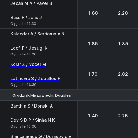
Jecan M A / Pavel B
-
1.60
2.20
Bass F / Jans J
Oggi alle 13:30
Kalender A / Serdarusic N
-
1.85
1.85
Loof T / Uesugi K
Oggi alle 15:00
Kolar Z / Vocel M
-
1.70
2.02
Latinovic S / Zeballos F
Oggi alle 16:30
Grodzisk Mazowiecki. Doubles
1
2
Banthia S / Donski A
-
1.40
2.75
Dev S D P / Sinha N K
Oggi alle 13:00
Blancaneaux G / Durasovic V