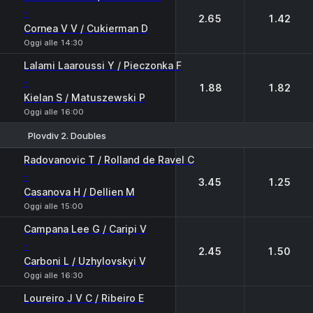
-
2.65
1.42
Cornea V V / Cukierman D
Oggi alle 14:30
Lalami Laaroussi Y / Pieczonka F
-
1.88
1.82
Kielan S / Matuszewski P
Oggi alle 16:00
Plovdiv 2. Doubles
1
2
Radovanovic T / Rolland de Ravel C
-
3.45
1.25
Casanova H / Dellien M
Oggi alle 15:00
Campana Lee G / Caripi V
-
2.45
1.50
Carboni L / Uzhylovskyi V
Oggi alle 16:30
Loureiro J V C / Ribeiro E