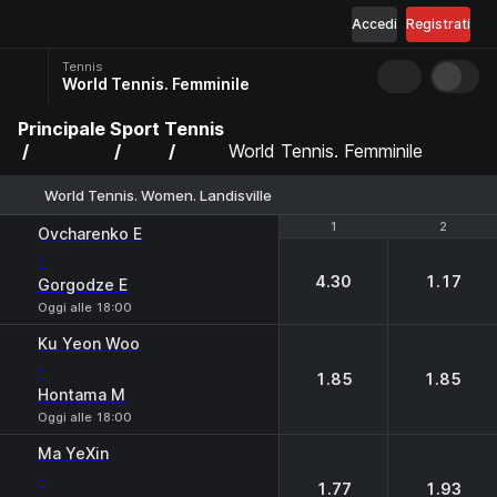
Accedi
Registrati
Tennis
World Tennis. Femminile
Principale
Sport
Tennis
World Tennis. Femminile
World Tennis. Women. Landisville
1
1
2
2
Ovcharenko E
-
4.30
1.17
Gorgodze E
Oggi alle 18:00
Ku Yeon Woo
-
1.85
1.85
Hontama M
Oggi alle 18:00
Ma YeXin
-
1.77
1.93