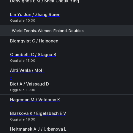
Desvignes E M / Shek Cheuk Ying
-
Lin Yu Jun / Zhang Ruien
Oggi alle 10:30
World Tennis. Women. Finland. Doubles
1
2
Blomqvist C / Heinonen I
-
Giambelli C / Stagno B
Oggi alle 15:00
Ahti Venla / Mol I
-
Biot A / Vaissaud D
Oggi alle 15:00
Hageman М / Veldman K
-
Blazkova K / Eigelsbach E V
Oggi alle 16:30
Hejtmanek A J / Urbanova L