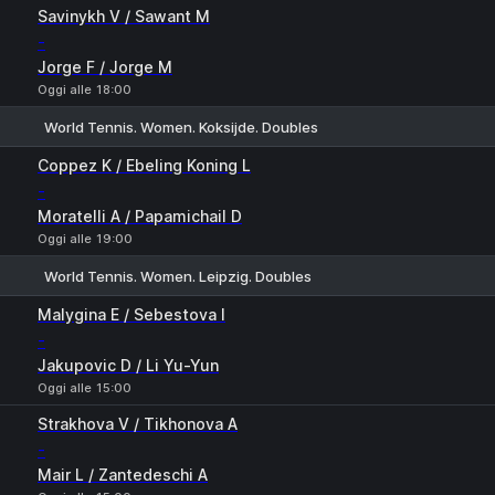
1
2
Savinykh V / Sawant M
-
Jorge F / Jorge M
Oggi alle 18:00
World Tennis. Women. Koksijde. Doubles
1
2
Coppez K / Ebeling Koning L
-
Moratelli A / Papamichail D
Oggi alle 19:00
World Tennis. Women. Leipzig. Doubles
1
2
Malygina E / Sebestova I
-
Jakupovic D / Li Yu-Yun
Oggi alle 15:00
Strakhova V / Tikhonova A
-
Mair L / Zantedeschi A