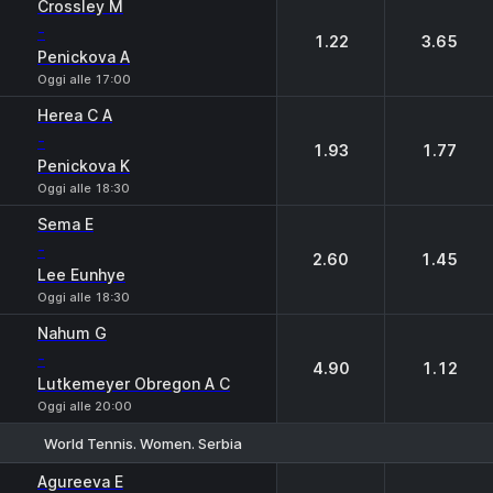
Crossley M
-
1.22
3.65
Penickova A
Oggi alle 17:00
Herea C A
-
1.93
1.77
Penickova K
Oggi alle 18:30
Sema E
-
2.60
1.45
Lee Eunhye
Oggi alle 18:30
Nahum G
-
4.90
1.12
Lutkemeyer Obregon A C
Oggi alle 20:00
World Tennis. Women. Serbia
1
2
Agureeva E