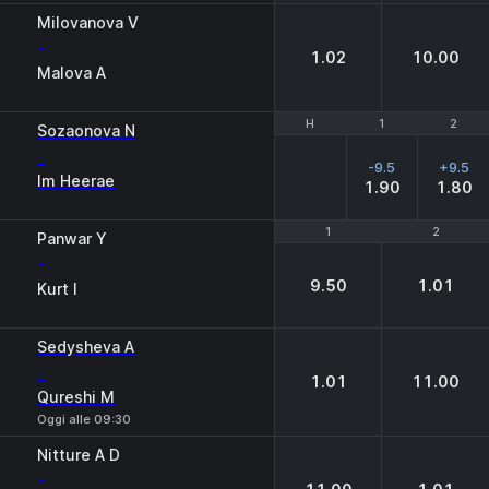
Milovanova V
-
1.02
10.00
Malova A
H
H
1
1
2
2
Sozaonova N
-
-9.5
+9.5
Im Heerae
1.90
1.80
1
1
2
2
Panwar Y
-
9.50
1.01
Kurt I
Sedysheva A
-
1.01
11.00
Qureshi M
Oggi alle 09:30
Nitture A D
-