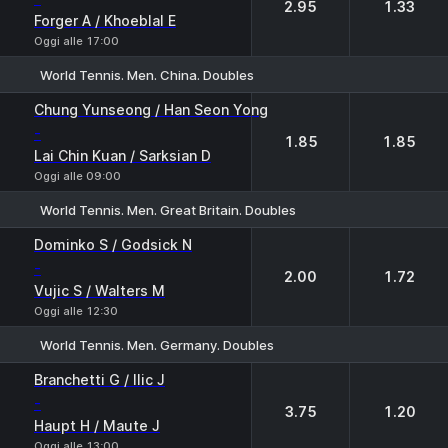
2.95
1.33
Forger A / Khoeblal E
Oggi alle 17:00
World Tennis. Men. China. Doubles
1
2
Chung Yunseong / Han Seon Yong
-
1.85
1.85
Lai Chin Kuan / Sarksian D
Oggi alle 09:00
World Tennis. Men. Great Britain. Doubles
1
2
Dominko S / Godsick N
-
2.00
1.72
Vujic S / Walters M
Oggi alle 12:30
World Tennis. Men. Germany. Doubles
1
2
Branchetti G / Ilic J
-
3.75
1.20
Haupt H / Maute J
Oggi alle 13:00