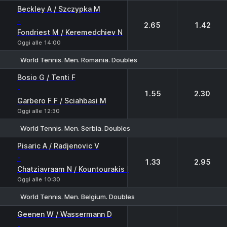
1
2
Beckley A / Szczypka M
-
2.65
1.42
Fondriest M / Keremedchiev N
Oggi alle 14:00
World Tennis. Men. Romania. Doubles
1
2
Bosio G / Tenti F
-
1.55
2.30
Garbero F F / Sciahbasi M
Oggi alle 12:30
World Tennis. Men. Serbia. Doubles
1
2
Pisaric A / Radjenovic V
-
1.33
2.95
Chatziavraam N / Kountourakis I
Oggi alle 10:30
World Tennis. Men. Belgium. Doubles
1
2
Geenen W / Wassermann D
-