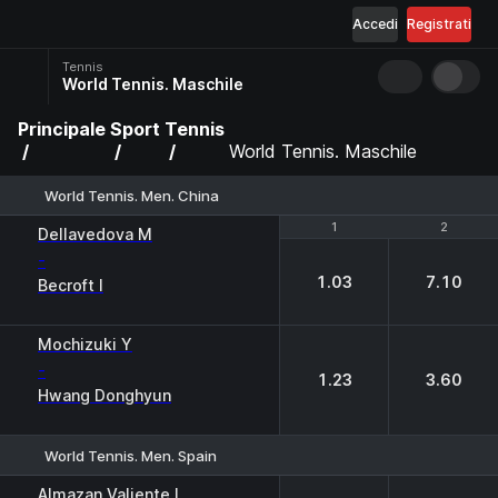
Accedi
Registrati
Tennis
World Tennis. Maschile
Principale
Sport
Tennis
World Tennis. Maschile
World Tennis. Men. China
1
1
2
2
Dellavedova M
-
1.03
7.10
Becroft I
Mochizuki Y
-
1.23
3.60
Hwang Donghyun
World Tennis. Men. Spain
1
2
Almazan Valiente I