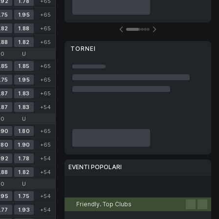
.92
1.78
+65
.75
1.95
+65
.82
1.88
+65
.88
1.82
+65
TORNEI
O
U
.85
1.85
+65
.75
1.95
+65
.87
1.83
+65
.87
1.83
+54
O
U
.90
1.80
+65
.80
1.90
+65
.92
1.78
+54
EVENTI POPOLARI
.88
1.82
+54
O
U
Calcio
Tennis
Basket
Pallavolo
eSport
.95
1.75
+54
Friendly. Top Clubs
.77
1.93
+54