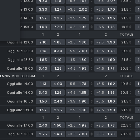
Oggi alle 12:00
4.30
1.16
+5.5
1.67
-5.5
2.07
20.5
1
Oggi alle 13:00
3.30
1.27
+3.5
2.02
-3.5
1.70
21.5
1
Oggi alle 14:30
1.52
2.35
-2.5
1.75
+2.5
1.95
21.5
1
Oggi alle 15:00
1.03
7.70
-6.5
1.95
+6.5
1.75
18.5
1
1
2
1
2
TOTALE
Oggi alle 12:00
2.10
1.65
+2.5
1.80
-2.5
1.90
21.5
1
Oggi alle 13:30
1.16
4.30
-5.5
2.00
+5.5
1.73
19.5
1
Oggi alle 13:30
1.65
2.10
-1.5
1.80
+1.5
1.90
21.5
1
Oggi alle 16:00
3.40
1.25
+4.5
1.93
-4.5
1.77
20.5
1
ENNIS. MEN. BELGIUM
1
2
1
2
TOTALE
Oggi alle 14:00
1.13
4.90
-5.5
1.78
+5.5
1.92
19.5
1
Oggi alle 14:00
3.40
1.25
+4.5
1.85
-4.5
1.85
20.5
1
Oggi alle 16:30
1.50
2.40
-3.5
1.90
+3.5
1.80
21.5
1
Oggi alle 19:00
1.57
2.25
-2.5
1.80
+2.5
1.90
21.5
1
1
2
1
2
TOTALE
Oggi alle 17:00
2.40
1.50
+2.5
1.92
-2.5
1.78
22.5
1
Oggi alle 18:30
2.75
1.40
+3.5
2.00
-3.5
1.73
20.5
1