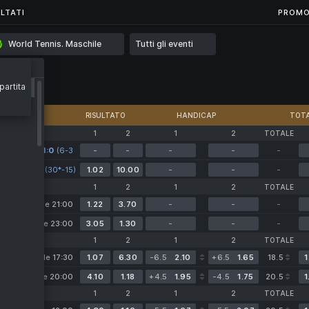
...
LTATI
LTATI
PROMO
World Tennis. Maschile
Tutti gli eventi
partita
59
RISULTATO
HANDICAP
TOTA
1
2
1
2
TOTALE
1:0
(6-3
-
-
-
-
-
4-3)
4:3
(30*-15)
1.02
10.00
-
-
-
1
2
1
2
TOTALE
Domani alle 21:00
1.22
3.70
-
-
-
Domani alle 23:00
3.05
1.30
-
-
-
1
2
1
2
TOTALE
Oggi alle 17:30
1.07
6.30
-6.5
2.10
+6.5
1.65
18.5
1
Oggi alle 20:00
4.10
1.18
+4.5
1.95
-4.5
1.75
20.5
1
1
2
1
2
TOTALE