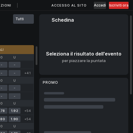
Accedi
Iscriviti ora
ZIONI
ACCESSO AL SITO
Tutti
Schedina
LI
Seleziona il risultato dell'evento
O
U
per piazzare la puntata
-
-
-
-
+41
O
U
PROMO
-
-
-
-
O
U
.78
1.92
+54
.80
1.90
+54
O
U