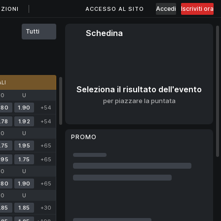
Accedi
Iscriviti ora
ZIONI
ACCESSO AL SITO
Tutti
Schedina
LI
Seleziona il risultato dell'evento
O
U
per piazzare la puntata
.80
1.90
+54
.78
1.92
+54
O
U
PROMO
.75
1.95
+65
.95
1.75
+65
O
U
.80
1.90
+65
O
U
.85
1.85
+30