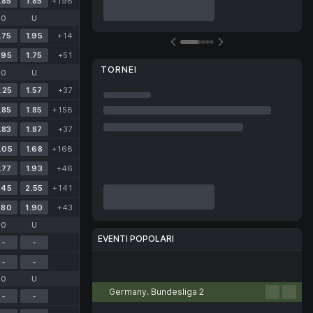
.85
1.85
+198
O
U
.75
1.95
+14
.95
1.75
+51
TORNEI
O
U
.25
1.57
+37
.85
1.85
+158
.83
1.87
+37
.05
1.68
+168
.77
1.93
+46
.45
2.55
+141
.80
1.90
+43
O
U
EVENTI POPOLARI
-
-
-
-
Calcio
Tennis
Basket
Pallamano
Pallavolo
O
U
Germany. Bundesliga 2
-
-