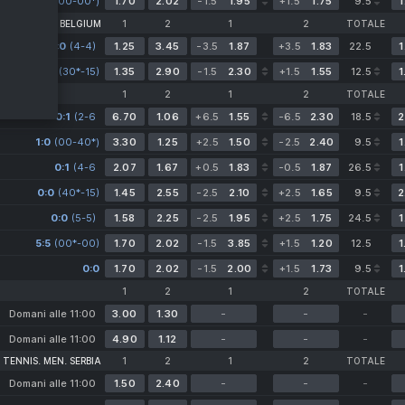
0:0
(00-00*)
0-0)
1.70
2.02
-1.5
1.95
+1.5
1.75
9.5
1
ENNIS. MEN. BELGIUM
1
2
1
2
TOTALE
0:0
(4-4)
1.25
3.45
-3.5
1.87
+3.5
1.83
22.5
1
4:4
(30*-15)
1.35
2.90
-1.5
2.30
+1.5
1.55
12.5
1
1
2
1
2
TOTALE
0:1
(2-6
6.70
1.06
+6.5
1.55
-6.5
2.30
18.5
2
1-0)
1:0
(00-40*)
3.30
1.25
+2.5
1.50
-2.5
2.40
9.5
1
0:1
(4-6
2.07
1.67
+0.5
1.83
-0.5
1.87
26.5
1
0-0)
0:0
(40*-15)
1.45
2.55
-2.5
2.10
+2.5
1.65
9.5
2
0:0
(5-5)
1.58
2.25
-2.5
1.95
+2.5
1.75
24.5
1
5:5
(00*-00)
1.70
2.02
-1.5
3.85
+1.5
1.20
12.5
1
0:0
1.70
2.02
-1.5
2.00
+1.5
1.73
9.5
1
1
2
1
2
TOTALE
Domani alle 11:00
3.00
1.30
-
-
-
Domani alle 11:00
4.90
1.12
-
-
-
TENNIS. MEN. SERBIA
1
2
1
2
TOTALE
Domani alle 11:00
1.50
2.40
-
-
-