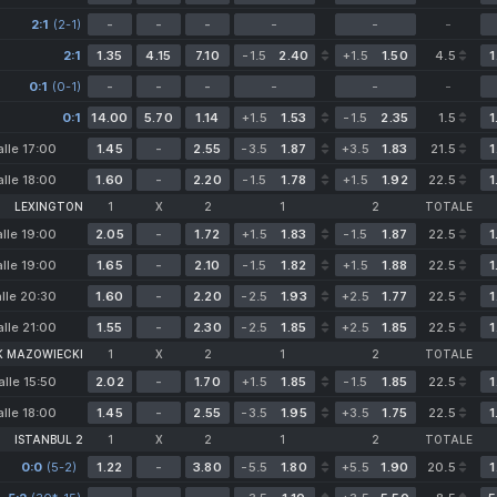
2:1
(2-1)
-
-
-
-
-
-
2:1
1.35
4.15
7.10
-1.5
2.40
+1.5
1.50
4.5
1
0:1
(0-1)
-
-
-
-
-
-
0:1
14.00
5.70
1.14
+1.5
1.53
-1.5
2.35
1.5
1
alle 17:00
1.45
-
2.55
-3.5
1.87
+3.5
1.83
21.5
1
alle 18:00
1.60
-
2.20
-1.5
1.78
+1.5
1.92
22.5
1
LEXINGTON
1
X
2
1
2
TOTALE
alle 19:00
2.05
-
1.72
+1.5
1.83
-1.5
1.87
22.5
1
alle 19:00
1.65
-
2.10
-1.5
1.82
+1.5
1.88
22.5
1
lle 20:30
1.60
-
2.20
-2.5
1.93
+2.5
1.77
22.5
1
alle 21:00
1.55
-
2.30
-2.5
1.85
+2.5
1.85
22.5
1
K MAZOWIECKI
1
X
2
1
2
TOTALE
alle 15:50
2.02
-
1.70
+1.5
1.85
-1.5
1.85
22.5
1
alle 18:00
1.45
-
2.55
-3.5
1.95
+3.5
1.75
22.5
1
ISTANBUL 2
1
X
2
1
2
TOTALE
0:0
(5-2)
1.22
-
3.80
-5.5
1.80
+5.5
1.90
20.5
1