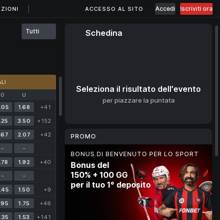
Accedi
Iscriviti ora
ZIONI
ACCESSO AL SITO
Tutti
Schedina
LI
Seleziona il risultato dell'evento
O
U
per piazzare la puntata
.05
1.68
+41
.25
3.50
+152
.67
2.07
+42
PROMO
-
-
BONUS DI BENVENUTO PER LO SPORT
MERCATO BONUS
CASHBACK IN CRIPTOVALUTA
.78
1.92
+40
Bonus del
Punta sugli sport
10% di cashback
150% + 100 GG
per puntate gratuite
per ogni deposito
-
-
per il tuo 1° deposito
fino a 100 €
in criptovaluta
.45
1.50
+9
4 Giorni
.95
1.75
+46
.35
1.53
+141