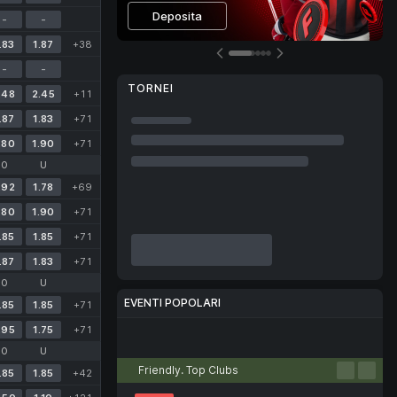
Ulteriori dettagli
Deposita
-
-
Gioca
.83
1.87
+38
-
-
TORNEI
.48
2.45
+11
.87
1.83
+71
.80
1.90
+71
O
U
.92
1.78
+69
.80
1.90
+71
.85
1.85
+71
.87
1.83
+71
O
U
EVENTI POPOLARI
.85
1.85
+71
.95
1.75
+71
Calcio
Tennis
Basket
Pallavolo
eSport
O
U
Friendly. Top Clubs
.85
1.85
+42