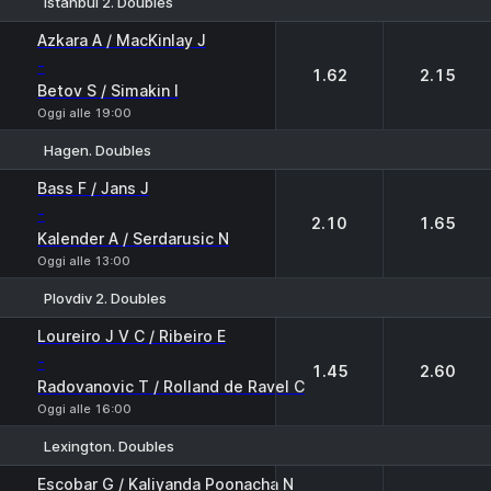
Istanbul 2. Doubles
1
2
Azkara A / MacKinlay J
-
1.62
2.15
Betov S / Simakin I
Oggi alle 19:00
Hagen. Doubles
1
2
Bass F / Jans J
-
2.10
1.65
Kalender A / Serdarusic N
Oggi alle 13:00
Plovdiv 2. Doubles
1
2
Loureiro J V C / Ribeiro E
-
1.45
2.60
Radovanovic T / Rolland de Ravel C
Oggi alle 16:00
Lexington. Doubles
1
2
Escobar G / Kaliyanda Poonacha N