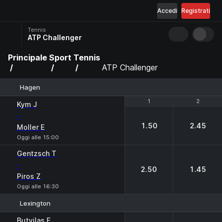
Accedi
Registrati
Tennis
ATP Challenger
Principale
Sport
Tennis
ATP Challenger
Hagen
1
1
2
2
Kym J
-
1.50
2.45
Moller E
Oggi alle 15:00
Gentzsch T
-
2.50
1.45
Piros Z
Oggi alle 16:30
Lexington
1
2
Butvilas E