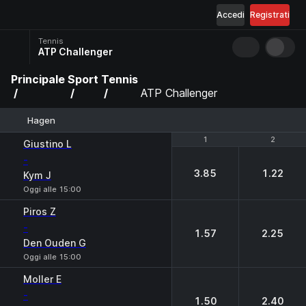
Accedi
Registrati
Tennis
ATP Challenger
Principale
Sport
Tennis
ATP Challenger
Hagen
1
1
2
2
Giustino L
-
3.85
1.22
Kym J
Oggi alle 15:00
Piros Z
-
1.57
2.25
Den Ouden G
Oggi alle 15:00
Moller E
-
1.50
2.40