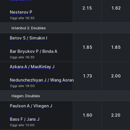
-
2.15
1.62
Nesterov P
Oggi alle 16:30
Istanbul 2. Doubles
1
2
Betov S / Simakin I
-
1.85
1.85
Bar Biryukov P / Binda A
Oggi alle 16:30
Azkara A / MacKinlay J
-
1.73
2.00
Nedunchezhiyan J / Wang Aoran
Oggi alle 19:00
Hagen. Doubles
1
2
Paulson A / Vliegen J
-
1.60
2.20
Bass F / Jans J
Oggi alle 13:00