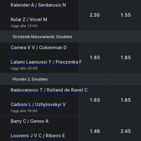
Kalender A / Serdarusic N
-
2.30
1.55
Kolar Z / Vocel M
Oggi alle 13:00
Grodzisk Mazowiecki. Doubles
1
2
Cornea V V / Cukierman D
-
1.85
1.85
Lalami Laaroussi Y / Pieczonka F
Oggi alle 20:00
Plovdiv 2. Doubles
1
2
Radovanovic T / Rolland de Ravel C
-
1.85
1.85
Carboni L / Uzhylovskyi V
Oggi alle 18:00
Barry C / Genov A
-
1.48
2.45
Loureiro J V C / Ribeiro E