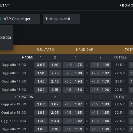
...
LTATI
LTATI
PROMO
ATP Challenger
Tutti gli eventi
partita
RISULTATO
HANDICAP
TOTA
HAGEN
1
2
1
2
TOTALE
Oggi alle 15:00
3.95
1.20
+4.5
1.75
-4.5
1.95
21.5
1
Oggi alle 15:00
1.58
2.25
-2.5
1.88
+2.5
1.82
22.5
1
Oggi alle 17:00
1.48
2.45
-3.5
1.92
+3.5
1.78
21.5
1
Oggi alle 18:00
1.62
2.15
-1.5
1.80
+1.5
1.90
22.5
1
LEXINGTON
1
2
1
2
TOTALE
Oggi alle 19:00
2.07
1.67
+1.5
1.87
-1.5
1.83
22.5
1
Oggi alle 19:00
1.68
2.05
-1.5
1.85
+1.5
1.85
22.5
1
Oggi alle 20:30
1.50
2.40
-2.5
1.82
+2.5
1.88
22.5
1
Oggi alle 21:00
1.65
2.10
-1.5
1.80
+1.5
1.90
22.5
1