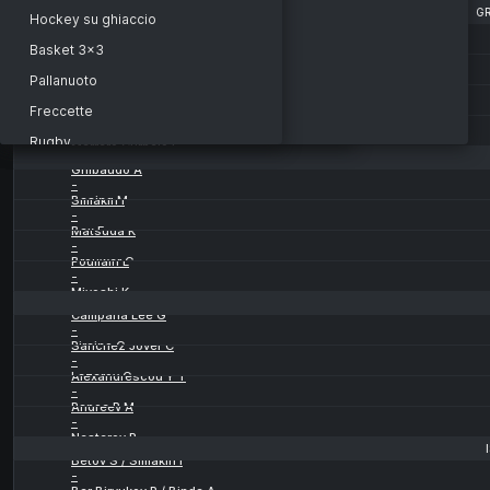
Martin Andres
Donski A — Glinka D
Istanbul 2
G
Hockey su ghiaccio
Donski A
Ribecai M — Guerrieri A
-
Plovdiv 2
Basket 3x3
Glinka D
Ribecai M
Schwaerzler J — Ivashka I
-
Istanbul 2. Doubles
Pallanuoto
Guerrieri A
Schwaerzler J
Erhard M — Marrero Curbelo I
-
Hagen. Doubles
Freccette
Ivashka I
Erhard M
ISTANBUL 2
-
Grodzisk Mazowiecki. Doubles
Rugby
Marrero Curbelo I
Ghibaudo A — Basing M
Plovdiv 2. Doubles
Ghibaudo A
Biliardo
Simakin I — Bax F
-
Lexington. Doubles
Basing M
Simakin I
Futsal
Matsuda K — Brouwer G
-
WTA 125K
Bax F
Matsuda K
Cricket
Poullain L — Miyoshi K
-
Warsaw
Brouwer G
Poullain L
Hockey su prato
PLOVDIV 2
-
Warsaw. Doubles
Miyoshi K
Floorball
Campana Lee G — Piraino G
Campana Lee G
World Tennis. Maschile
Sport
-
Sanchez Jover C — Lazarov G
Piraino G
Sanchez Jover C
World Tennis. Men. China
Beach volley
-
Alexandrescou Y T — Papoe R M
Lazarov G
Alexandrescou Y T
World Tennis. Men. China
Beach Soccer
-
Andreev A — Nesterov P
Papoe R M
Andreev A
Doubles
Lacrosse
-
ISTANBUL 2. DOUBLES
Nesterov P
World Tennis. Men. Spain
Sport gaelico
Betov S / Simakin I — Bar Biryukov P / Binda A
Betov S / Simakin I
World Tennis. Men. Spain
-
Badminton
Azkara A / MacKinlay J — Nedunchezhiyan J / Wang Aoran