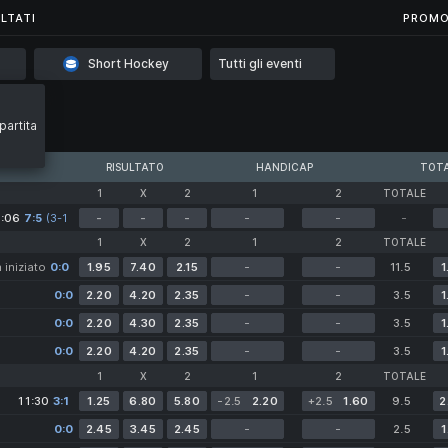
...
LTATI
LTATI
PROMO
Short Hockey
Tutti gli eventi
partita
RISULTATO
HANDICAP
TOTA
1
X
2
1
2
TOTALE
:06
7:5
(3-1
-
-
-
-
-
-
3-3)
1
X
2
1
2
TOTALE
 iniziato
0:0
1.95
7.40
2.15
-
-
11.5
1
0:0
2.20
4.20
2.35
-
-
3.5
1
0:0
2.20
4.30
2.35
-
-
3.5
1
0:0
2.20
4.20
2.35
-
-
3.5
1
1
X
2
1
2
TOTALE
11:30
3:1
1.25
6.80
5.80
-2.5
2.20
+2.5
1.60
9.5
2
0:0
2.45
3.45
2.45
-
-
2.5
1