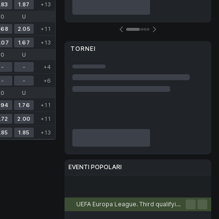
.83
1.87
+13
O
U
.68
2.05
+11
.07
1.67
+13
TORNEI
O
U
-
-
+4
-
-
+6
O
U
.94
1.76
+11
.72
2.00
+11
.85
1.85
+13
EVENTI POPOLARI
Calcio
Tennis
Basket
Pallamano
Pallavolo
UEFA Europa League. Third qualifying round. First leg