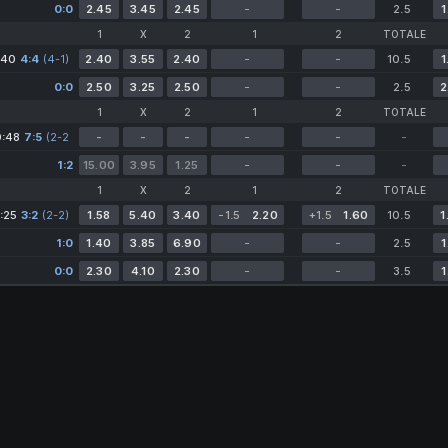
0:0
2.45
3.45
2.45
-
-
2.5
1
1
X
2
1
2
TOTALE
:40
4:4
(4-1)
2.40
3.55
2.40
-
-
10.5
1
0:0
2.50
3.25
2.50
-
-
2.5
2
1
X
2
1
2
TOTALE
0:48
7:5
(2-2
-
-
-
-
-
-
4-1)
1:2
15.00
3.95
1.25
-
-
-
1
X
2
1
2
TOTALE
:25
3:2
(2-2)
1.58
5.40
3.40
-1.5
2.20
+1.5
1.60
10.5
1
1:0
1.40
3.85
6.90
-
-
2.5
1
0:0
2.30
4.10
2.30
-
-
3.5
1