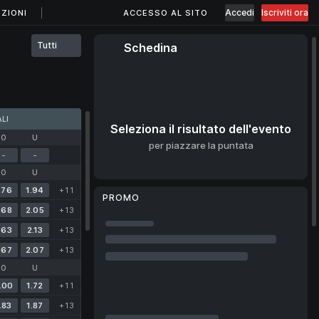
Accedi
Iscriviti ora
ZIONI
ACCESSO AL SITO
Tutti
Schedina
LI
Seleziona il risultato dell'evento
O
U
per piazzare la puntata
-
-
O
U
.76
1.94
+11
PROMO
.68
2.05
+13
.63
2.13
+13
.67
2.07
+13
O
U
.00
1.72
+11
.83
1.87
+13