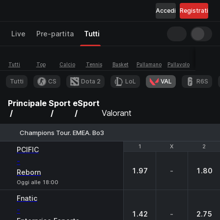
Accedi
Registrati
Live
Pre-partita
Tutti
Tutti
Top
Calcio
Tennis
Basket
Pallamano
Pallavolo
eSport
Tutti
CS
Dota 2
LoL
VAL
R6S
Principale
Sport
eSport
Valorant
Champions Tour. EMEA. Bo3
1
1
X
X
2
2
PCIFIC
-
1.97
-
1.80
Reborn
Oggi alle 18:00
Fnatic
-
1.42
-
2.75