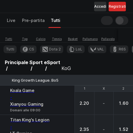
Accedi
Registrati
Live
Pre-partita
Tutti
Tutti
Top
Calcio
Tennis
Basket
Pallamano
Pallavolo
eSport
Tutti
CS
Dota 2
LoL
VAL
R6S
Principale
Sport
eSport
KoG
King Growth League. Bo5
1
1
X
X
2
2
Koala Game
-
2.20
-
1.60
Xianyou Gaming
Domani alle 09:00
Titan King's Legion
-
2.35
-
1.52