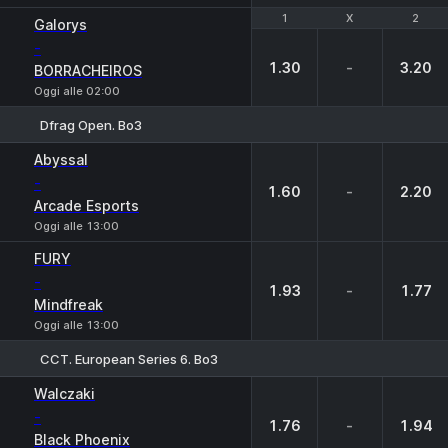
1
1
X
X
2
2
Galorys
-
1.30
-
3.20
BORRACHEIROS
Oggi alle 02:00
Dfrag Open. Bo3
1
X
2
Abyssal
-
1.60
-
2.20
Arcade Esports
Oggi alle 13:00
FURY
-
1.93
-
1.77
Mindfreak
Oggi alle 13:00
CCT. European Series 6. Bo3
1
X
2
Walczaki
-
1.76
-
1.94
Black Phoenix