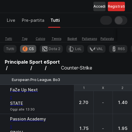
Accedi
Registrati
Live
Pre-partita
Tutti
Tutti
Top
Calcio
Tennis
Basket
Pallamano
Pallavolo
eSport
Tutti
CS
Dota 2
LoL
VAL
R6S
Principale
Sport
eSport
Counter-Strike
European Pro League. Bo3
1
1
X
X
2
2
FaZe Up Next
-
2.70
-
1.40
STATE
Oggi alle 13:30
Passion Academy
-
1.75
-
1.95