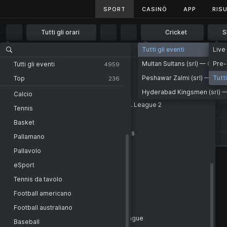
SPORT
SPORT
CASINÒ
CASINÒ
APP
APP
RISU
RISU
Tutti gli orari
Cricket
S
Tutti gli orari
Tutti gli eventi
Live
Principale
Sport
Cricket
SRL
Pakistan. Super League. S
1 ora
Multan Sultans (srl) — Quetta
Pre-
Tutti gli eventi
Tutti gli eventi
4959
70
2 ore
Peshawar Zalmi (srl) — Rawal
Tutti
Top
236
CATEGORIA
Cricket - SRL
Squadre nazionali
4 ore
Hyderabad Kingsmen (srl) — 
Calcio
Multan Sultans (srl)
National teams. ODI. ICC. World Cup. League 2
6 ore
Tennis
-
Quetta Gladiators (srl)
Peshawar Zalmi (srl)
National teams. ODI. Series
12 ore
Basket
-
Rawalpindiz (srl)
Hyderabad Kingsmen (srl)
National teams. Test matches. Series
1 giorno
Pallamano
-
Islamabad United (srl)
T20
2 giorni
Pallavolo
India. Delhi. Premier League
eSport
India. Premier League Assam
Tennis da tavolo
India. Elite Championship
Football americano
India. Tamil Nadu Premier League
Football australiano
West Indies. Caribbean Premier League
Baseball