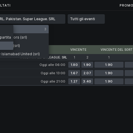
...
LTATI
LTATI
PROMO
RL. Pakistan. Super League. SRL
Tutti gli eventi
3
RL
 Gladiators (srl)
partita
pindiz (srl)
VINCENTE
VINCENTE DEL SORT
Islamabad United (srl)
PAKISTAN. SUPER LEAGUE. SRL
1
2
1
Oggi alle 06:00
1.80
1.90
1.90
Oggi alle 13:00
1.67
2.07
1.90
Oggi alle 21:00
1.27
3.40
1.90