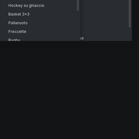
Netherlands. TopKlasse
Hockey su ghiaccio
Portugal. Liga Grizzly. Division 2
Basket 3x3
Portugal. Liga Grizzly. Division 1
Pallanuoto
Sri Lanka. Premier League
Freccette
Australia. Century Champions League
Rugby
SRL
Biliardo
New Zealand. Super Smash. SRL
Futsal
India. Premier League. SRL
Cricket
Caribbean Premier League. SRL
Hockey su prato
Australia. Big Bash League. SRL
Floorball
National teams. T20. SRL
Sport
South Africa. SA T20 League. SRL
Beach volley
Pakistan. Super League. SRL
Beach Soccer
Cricket virtuale
Lacrosse
Ecricket. Cricket 22. India. IPL
Sport gaelico
One-Day
Badminton