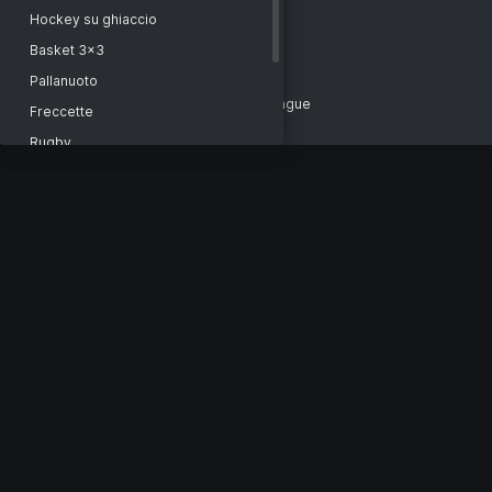
India. Premier League Assam
Hockey su ghiaccio
India. Elite Championship
Basket 3x3
India. Tamil Nadu Premier League
Pallanuoto
West Indies. Caribbean Premier League
Freccette
Netherlands. TopKlasse
Rugby
Afghanistan. Kabul Premier League
Biliardo
Portugal. Liga Grizzly. Division 2
Futsal
Portugal. Liga Grizzly. Division 1
Cricket
Sri Lanka. Premier League
Hockey su prato
Australia. Century Champions League
Floorball
SRL
Sport
New Zealand. Super Smash. SRL
Beach volley
India. Premier League. SRL
Beach Soccer
Australia. Big Bash League. SRL
Lacrosse
National teams. T20. SRL
Sport gaelico
South Africa. SA T20 League. SRL
Badminton