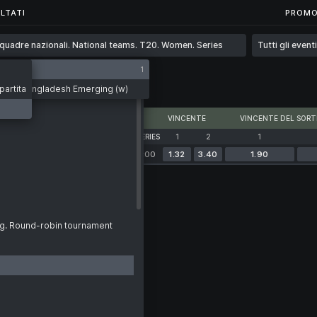
...
LTATI
LTATI
PROMO
quadre nazionali. National teams. T20. Women. Series
Tutti gli eventi
1
eams. T20. Women. Series
(w) — Bangladesh Emerging (w)
partita
82
VINCENTE
VINCENTE DEL SORT
NATIONAL TEAMS. T20. WOMEN. SERIES
1
2
1
Domani alle 14:00
1.32
3.40
1.90
ng. Round-robin tournament