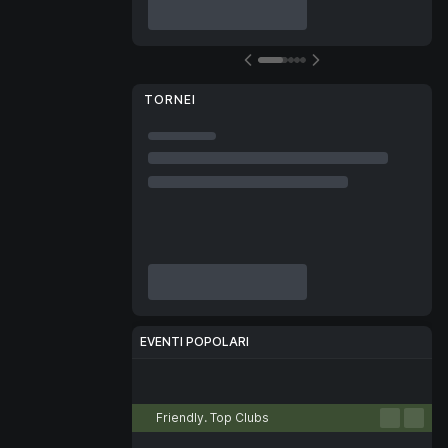
TORNEI
EVENTI POPOLARI
Calcio
Tennis
Basket
Pallavolo
eSport
Friendly. Top Clubs