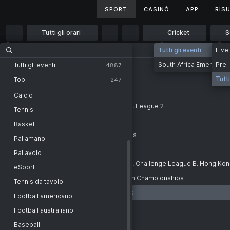
SPORT
SPORT
CASINÒ
CASINÒ
APP
APP
RISU
RISU
Tutti gli orari
Cricket
S
Tutti gli orari
Tutti gli eventi
Live
Principale
Sport
Cricket
Squadre nazionali
National t
1 ora
South Africa Emerging 
Pre-
Tutti gli eventi
Tutti gli eventi
4887
2 ore
Tutti
Top
247
CATEGORIA
Cricket - Squadre nazionali
Squadre nazionali
4 ore
Calcio
South Africa Emerging (w)
National teams. ODI. ICC. World Cup. League 2
6 ore
Tennis
-
Bangladesh Emerging (w)
National teams. ODI. Series
12 ore
Basket
National teams. Test matches. Series
1 giorno
Pallamano
National teams. T20. Series
2 giorni
Pallavolo
National teams. ODI. ICC. World Cup. Challenge League B. Hong Ko
eSport
National teams. T20. South American Championships
Tennis da tavolo
National teams. T20. Women. Series
Football americano
T20
Football australiano
India. Delhi. Premier League
Baseball