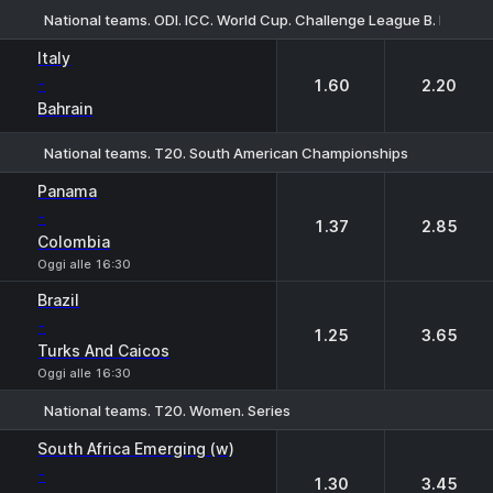
National teams. ODI. ICC. World Cup. Challenge League B. Hong 
1
2
Italy
-
1.60
2.20
Bahrain
National teams. T20. South American Championships
1
2
Panama
-
1.37
2.85
Colombia
Oggi alle 16:30
Brazil
-
1.25
3.65
Turks And Caicos
Oggi alle 16:30
National teams. T20. Women. Series
1
2
South Africa Emerging (w)
-
1.30
3.45