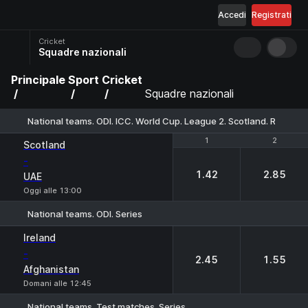
Accedi
Registrati
Cricket
Squadre nazionali
Principale
Sport
Cricket
Squadre nazionali
National teams. ODI. ICC. World Cup. League 2. Scotland. Round-
1
1
2
2
Scotland
-
1.42
2.85
UAE
Oggi alle 13:00
National teams. ODI. Series
1
2
Ireland
-
2.45
1.55
Afghanistan
Domani alle 12:45
National teams. Test matches. Series