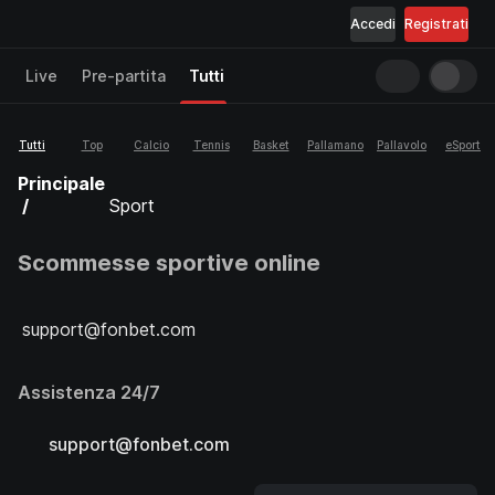
Accedi
Registrati
Live
Pre-partita
Tutti
Tutti
Top
Calcio
Tennis
Basket
Pallamano
Pallavolo
eSport
Principale
Sport
Scommesse sportive online
support@fonbet.com
Assistenza 24/7
support@fonbet.com