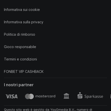
Informativa sui cookie
Informativa sulla privacy
Politica di rimborso
Gioco responsabile
Termini e condizioni
FONBET VIP CASHBACK
I nostri partner
Questo sito web è gestito da YouGmedia B.V., numero di