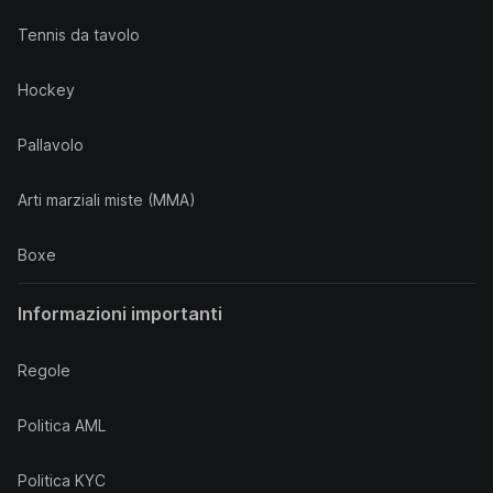
Tennis da tavolo
Hockey
Pallavolo
Arti marziali miste (MMA)
Boxe
Informazioni importanti
Regole
Politica AML
Politica KYC