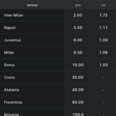
yes
no
winner
1-4 place
Inter Milan
2.00
1.73
Napoli
5.50
1.11
Juventus
6.00
1.09
Milan
6.50
1.08
Roma
10.00
1.03
Como
35.00
-
Atalanta
40.00
-
Fiorentina
80.00
-
Bologna
100.0
-