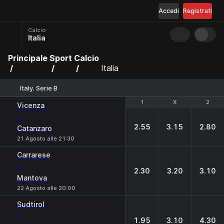
Accedi
Registrati
Calcio
Italia
Principale
Sport
Calcio
Italia
Italy. Serie B
1
1
X
X
2
2
Vicenza
-
2.55
3.15
2.80
Catanzaro
21 Agosto alle 21:30
Carrarese
-
2.30
3.20
3.10
Mantova
22 Agosto alle 20:00
Sudtirol
-
1.95
3.10
4.30