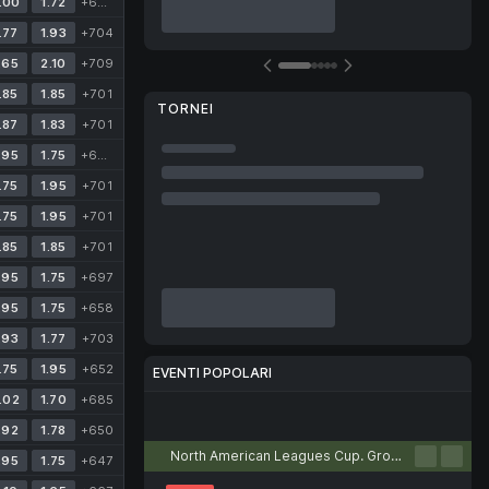
.00
1.72
+696
Ulteriori dettagli
.77
1.93
+704
.65
2.10
+709
.85
1.85
+701
TORNEI
.87
1.83
+701
.95
1.75
+696
.75
1.95
+701
.75
1.95
+701
.85
1.85
+701
.95
1.75
+697
.95
1.75
+658
.93
1.77
+703
.75
1.95
+652
EVENTI POPOLARI
.02
1.70
+685
Calcio
Tennis
Basket
Pallavolo
eSport
.92
1.78
+650
North American Leagues Cup. Group stage
.95
1.75
+647