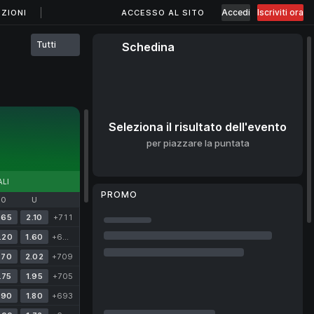
Accedi
Iscriviti ora
ZIONI
ACCESSO AL SITO
Tutti
Schedina
Seleziona il risultato dell'evento
per piazzare la puntata
LI
PROMO
O
U
.65
2.10
+711
CASHBACK IN CRIPTOVALUTA
10% di cashback
.20
1.60
+660
per ogni deposito
.70
2.02
+709
in criptovaluta
.75
1.95
+705
.90
1.80
+693