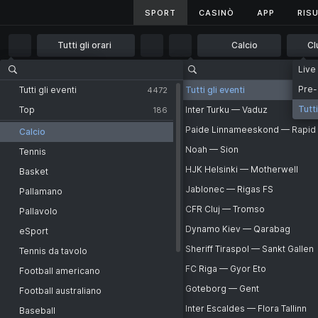
SPORT
SPORT
CASINÒ
CASINÒ
APP
APP
RISU
RISU
Tutti gli orari
Calcio
Cl
Tutti gli orari
Live
Principale
Sport
Calcio
Club
UEFA Conference League
1 ora
Pre-
Tutti gli eventi
Tutti gli eventi
Tutti gli eventi
4472
2 ore
Tutti
Top
Inter Turku — Vaduz
186
CATEGORIA
UEF
Club
4 ore
Paide Linnameeskond — Rapid
Calcio
UEFA Europa League
6 ore
Noah — Sion
Tennis
Even
UEFA Conference League
12 ore
HJK Helsinki — Motherwell
Basket
Friendly. Top Clubs
1 giorno
Jablonec — Rigas FS
Pallamano
THIRD QUALIFYING ROU
UEFA Champions League
2 giorni
CFR Cluj — Tromso
Inter Turku
Pallavolo
-
Oggi 
Champions League UEFA. Third qualifying round. Second leg
Dynamo Kiev — Qarabag
Vaduz
Paide Linnameeskond
eSport
-
Oggi 
Champions League UEFA. Outrights
Sheriff Tiraspol — Sankt Gallen
Rapid Vienna
Noah
Tennis da tavolo
-
Oggi 
Friendly. Clubs
FC Riga — Gyor Eto
Sion
HJK Helsinki
Football americano
-
Oggi 
North American Leagues Cup. Group stage
Goteborg — Gent
Motherwell
Jablonec
Football australiano
-
Oggi 
UEFA Super Cup
Inter Escaldes — Flora Tallinn
Rigas FS
CFR Cluj
Baseball