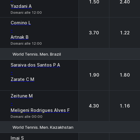
1.50
2.40
Yazdani A
Domani alle 12:00
Comino L
-
3.70
1.22
Artnak B
Domani alle 12:00
World Tennis. Men. Brazil
1
2
Saraiva dos Santos P A
-
1.90
1.80
Zarate C M
Zeitune M
-
4.30
1.16
Meligeni Rodrigues Alves F
Domani alle 00:00
World Tennis. Men. Kazakhstan
1
2
Imai S