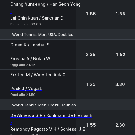
1
2
Chung Yunseong / Han Seon Yong
-
1.85
1.85
Lai Chin Kuan / Sarksian D
Domani alle 09:00
World Tennis. Men. USA. Doubles
1
2
Giese K / Landau S
-
2.35
1.52
Frusina A / Nolan W
Oggi alle 21:45
Exsted M / Woestendick C
-
1.25
3.30
Peck J / Vega L
Oggi alle 21:50
World Tennis. Men. Brazil. Doubles
1
2
De Almeida G R / Kohlmann de Freitas E
-
1.55
2.30
Remondy Pagotto V H / Schiessl J E