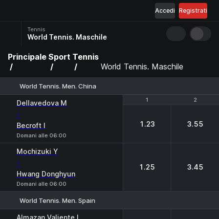
Accedi
Registrati
Tennis
World Tennis. Maschile
Principale
Sport
Tennis
World Tennis. Maschile
World Tennis. Men. China
1
1
2
2
Dellavedova M
-
1.23
3.55
Becroft I
Domani alle 06:00
Mochizuki Y
-
1.25
3.45
Hwang Donghyun
Domani alle 06:00
World Tennis. Men. Spain
1
2
Almazan Valiente I