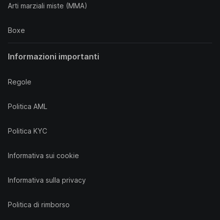
Arti marziali miste (MMA)
Boxe
Informazioni importanti
Regole
Politica AML
Politica KYC
Informativa sui cookie
Informativa sulla privacy
Politica di rimborso