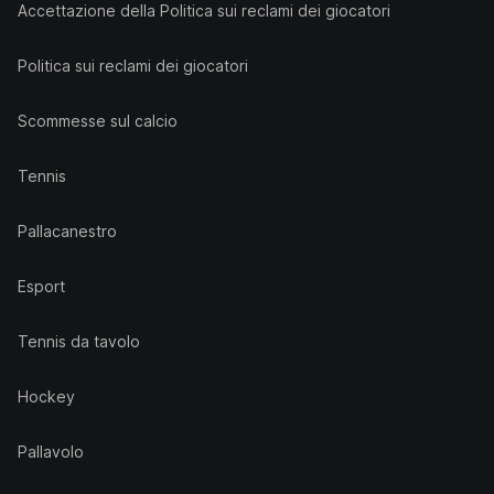
Accettazione della Politica sui reclami dei giocatori
Politica sui reclami dei giocatori
Scommesse sul calcio
Tennis
Pallacanestro
Esport
Tennis da tavolo
Hockey
Pallavolo