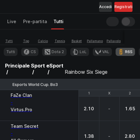
Accedi
Registrati
Live
Pre-partita
Tutti
Tutti
Top
Calcio
Tennis
Basket
Pallamano
Pallavolo
eSport
Tutti
CS
Dota 2
LoL
VAL
R6S
Principale
Sport
eSport
Rainbow Six Siege
Esports World Cup. Bo3
1
1
X
X
2
2
FaZe Clan
-
2.10
-
1.65
Virtus.Pro
Team Secret
-
1.38
-
2.80