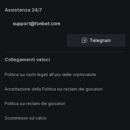
Assistenza 24/7
support@fonbet.com
Telegram
Collegamenti veloci
Politica sui rischi legati all'uso delle criptovalute
Accettazione della Politica sui reclami dei giocatori
Politica sui reclami dei giocatori
Scommesse sul calcio