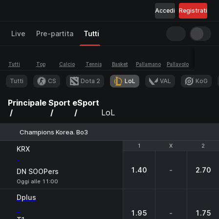
Accedi
Registrati
Live
Pre-partita
Tutti
Tutti
Top
Calcio
Tennis
Basket
Pallamano
Pallavolo
eSport
Tutti
CS
Dota 2
LoL
VAL
KoG
Principale
Sport
eSport
LoL
Champions Korea. Bo3
1
1
X
X
2
2
KRX
-
1.40
-
2.70
DN SOOPers
Oggi alle 11:00
Dplus
-
1.95
-
1.75