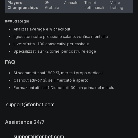
Players
🌍
Annuale
Tornei
Value
Championships
Globale
settimanali
betting
###Strategie
Analizza average e % checkout
I giocatori sotto pressione calano: verifica mentalità
Live: sfrutta i 180 consecutivi per cashout
Specializzati su 1-2 tornei per costruire edge
FAQ
Si scommette sui 180? Sì, mercati props dedicati.
Cashout attivo? Sì, se il mercato è aperto.
Formazioni ufficiali? Disponibili 30 min prima del match.
support@fonbet.com
Assistenza 24/7
support@fonbet.com