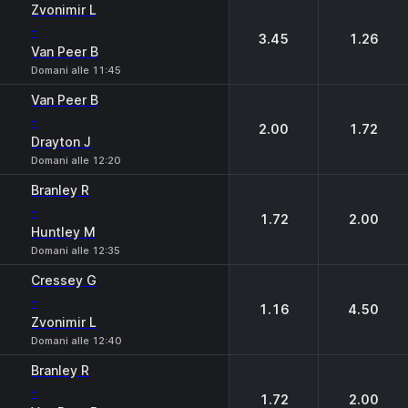
Zvonimir L
-
3.45
1.26
Van Peer B
Domani alle 11:45
Van Peer B
-
2.00
1.72
Drayton J
Domani alle 12:20
Branley R
-
1.72
2.00
Huntley М
Domani alle 12:35
Cressey G
-
1.16
4.50
Zvonimir L
Domani alle 12:40
Branley R
-
1.72
2.00