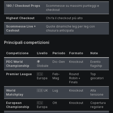
180 / Checkout Props
Scommesse su massimi punteggi e
checkout
Highest Checkout
Chi fa il checkout più alto
Scommesse Live +
Quote dinamiche leg per leg con
Cashout
chiusura anticipata
Principali competizioni
Competizione
Livello
Periodo
Formato
Note
PDC World
🌍
Dic-Gen
Knockout
Evento
Championship
Globale
flagship
Premier League
🇪🇺
Feb-
Round
Top
Europa
Mag
Robin +
giocatori
Finals
World
🇬🇧 UK
Lug
Knockout
Alta
Matchplay
tensione
European
🇪🇺
Ott
Knockout
Copertura
Championship
Europa
regolare