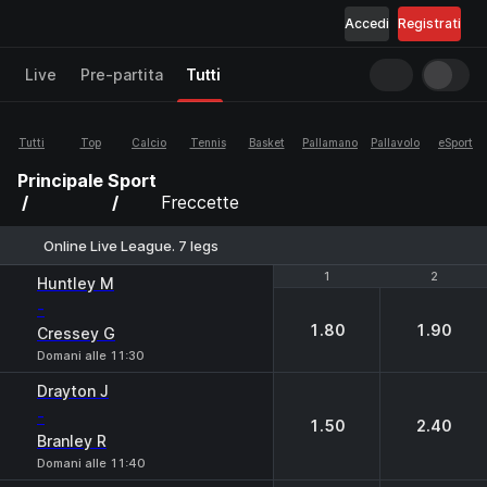
Accedi
Registrati
Live
Pre-partita
Tutti
Tutti
Top
Calcio
Tennis
Basket
Pallamano
Pallavolo
eSport
Principale
Sport
Freccette
Online Live League. 7 legs
1
1
2
2
Huntley М
-
1.80
1.90
Cressey G
Domani alle 11:30
Drayton J
-
1.50
2.40
Branley R
Domani alle 11:40