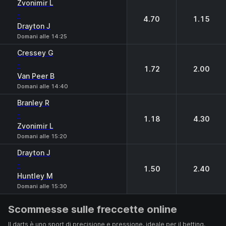
Zvonimir L
-
4.70
1.15
Drayton J
Domani alle 14:25
Cressey G
-
1.72
2.00
Van Peer B
Domani alle 14:40
Branley R
-
1.18
4.30
Zvonimir L
Domani alle 15:20
Drayton J
-
1.50
2.40
Huntley М
Domani alle 15:30
Scommesse sulle freccette online
Il darts è uno sport di precisione e pressione, ideale per il betting.