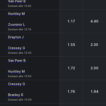
Van Peer B
Domani alle 12:55
Huntley М
-
1.17
4.40
Zvonimir L
Domani alle 13:15
Drayton J
-
1.55
2.30
Cressey G
Domani alle 13:30
Van Peer B
-
1.72
2.00
Huntley М
Domani alle 13:50
Cressey G
-
1.76
1.94
Branley R
Domani alle 14:05