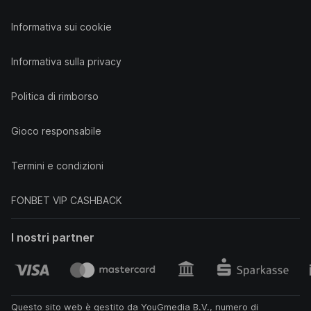
Informativa sui cookie
Informativa sulla privacy
Politica di rimborso
Gioco responsabile
Termini e condizioni
FONBET VIP CASHBACK
I nostri partner
Questo sito web è gestito da YouGmedia B.V., numero di