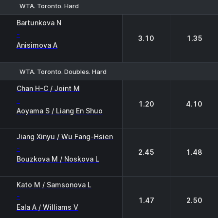
WTA. Toronto. Hard
1
2
Bartunkova N
-
3.10
1.35
Anisimova A
WTA. Toronto. Doubles. Hard
1
2
Chan H-C / Joint M
-
1.20
4.10
Aoyama S / Liang En Shuo
Jiang Xinyu / Wu Fang-Hsien
-
2.45
1.48
Bouzkova M / Noskova L
Kato M / Samsonova L
-
1.47
2.50
Eala A / Williams V