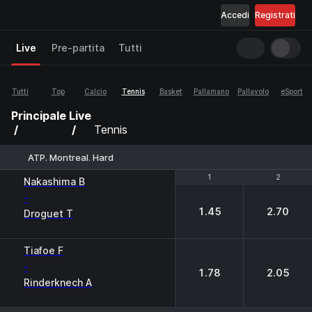
Accedi
Registrati
Live
Pre-partita
Tutti
Tutti
Top
Calcio
Tennis
Basket
Pallamano
Pallavolo
eSport
Principale
Live
Tennis
ATP. Montreal. Hard
1
1
2
2
Nakashima B
-
1.45
2.70
Droguet T
Tiafoe F
-
1.78
2.05
Rinderknech A