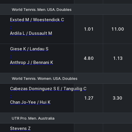
World Tennis. Men. USA. Doubles
1
2
Exsted M / Woestendick C
-
1.01
11.00
Ardila L / Dussault M
Giese K / Landau S
-
4.80
1.13
Anthrop J / Bennani K
World Tennis. Women. USA. Doubles
1
2
Cabezas Dominguez S E / Tanguilig C
-
1.27
3.30
Chan Jo-Yee / Hui K
UTR Pro. Men. Australia
1
2
Stevens Z