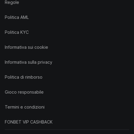
Regole
Politica AML
Politica KYC
Informativa sui cookie
Informativa sulla privacy
Politica di rimborso
Gioco responsabile
Termini e condizioni
FONBET VIP CASHBACK