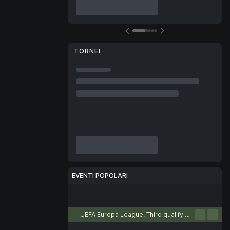
TORNEI
EVENTI POPOLARI
Calcio
Tennis
Basket
Pallamano
Pallavolo
UEFA Europa League. Third qualifying round. First leg