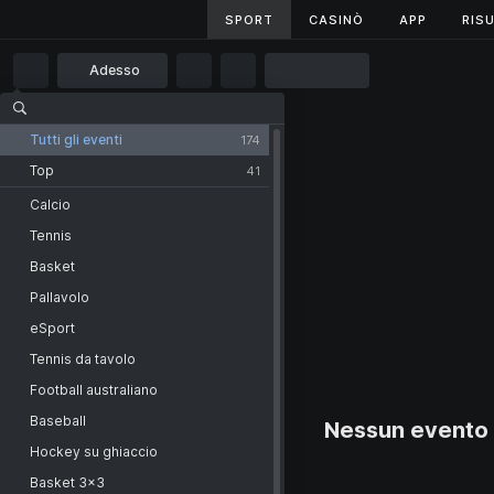
SPORT
SPORT
CASINÒ
CASINÒ
APP
APP
RISU
RISU
Adesso
Principale
Live
Tutti gli eventi
174
Top
41
Calcio
Tennis
Basket
Pallavolo
eSport
Tennis da tavolo
Football australiano
Baseball
Nessun evento l
Hockey su ghiaccio
Basket 3x3