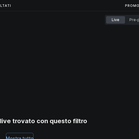
...
LTATI
LTATI
PROMO
Live
Pre-p
ive trovato con questo filtro
Mostra tutto