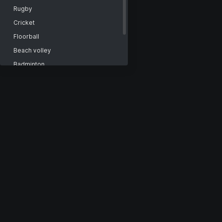
Rugby
Cricket
Floorball
Beach volley
Badminton
Ciclismo
Arti marziali