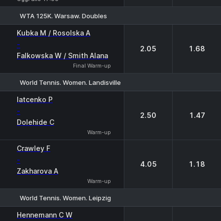
WTA 125K. Warsaw. Doubles
1
2
Kubka M / Rosolska A
-
2.05
1.68
Falkowska W / Smith Alana
Final Warm-up
World Tennis. Women. Landisville
1
2
Iatcenko P
-
2.50
1.47
Dolehide C
Warm-up
Crawley F
-
4.05
1.18
Zakharova A
Warm-up
World Tennis. Women. Leipzig
1
2
Hennemann C W