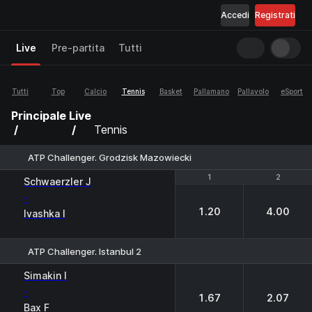
Accedi
Registrati
Live
Pre-partita
Tutti
Tutti
Top
Calcio
Tennis
Basket
Pallamano
Pallavolo
eSport
Principale
Live
Tennis
ATP Challenger. Grodzisk Mazowiecki
1
1
2
2
Schwaerzler J
-
1.20
4.00
Ivashka I
ATP Challenger. Istanbul 2
1
2
Simakin I
-
1.67
2.07
Bax F