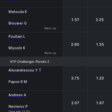
Matsuda K
-
1.57
2.25
Brouwer G
Warm-up
Poullain L
-
2.90
1.35
Miyoshi K
Warm-up
ATP Challenger. Plovdiv 2
1
2
Alexandrescou Y T
-
3.75
1.23
Papoe R M
Andreev A
-
2.07
1.67
Nesterov P
Oggi alle 17:00