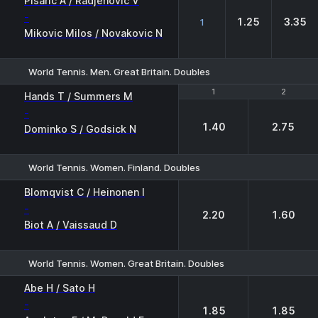
Pisaric A / Radjenovic V
-
1.25
3.35
1
Mikovic Milos / Novakovic N
World Tennis. Men. Great Britain. Doubles
1
1
2
2
Hands T / Summers M
-
1.40
2.75
Dominko S / Godsick N
World Tennis. Women. Finland. Doubles
1
2
Blomqvist C / Heinonen I
-
2.20
1.60
Biot A / Vaissaud D
World Tennis. Women. Great Britain. Doubles
1
2
Abe H / Sato H
-
1.85
1.85