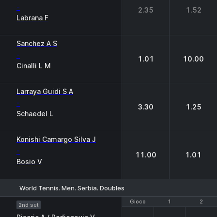
-
2.35
1.52
Labrana F
Sanchez A S
-
1.01
10.00
Cinalli L M
Larraya Guidi S A
-
3.30
1.25
Schaedel L
Konishi Camargo Silva J
-
11.00
1.01
Bosio V
World Tennis. Men. Serbia. Doubles
Gioco
Gioco
1
1
2
2
2nd set