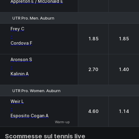
Appleton E / McDonald E
UTR Pro. Men. Auburn
1
2
Frey C
-
1.85
1.85
Cordova F
Aronson S
-
2.70
1.40
Kalinin A
UTR Pro. Women. Auburn
1
2
Weir L
-
4.60
1.14
Esposito Cogan A
Warm-up
Scommesse sul tennis live