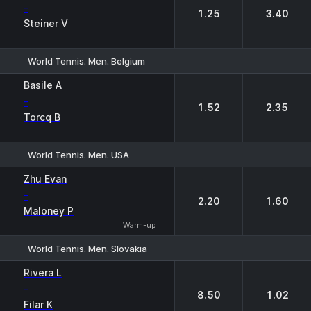
-
1.25
3.40
Steiner V
World Tennis. Men. Belgium
1
2
Basile A
-
1.52
2.35
Torcq B
World Tennis. Men. USA
1
2
Zhu Evan
-
2.20
1.60
Maloney P
Warm-up
World Tennis. Men. Slovakia
1
2
Rivera L
-
8.50
1.02
Filar K