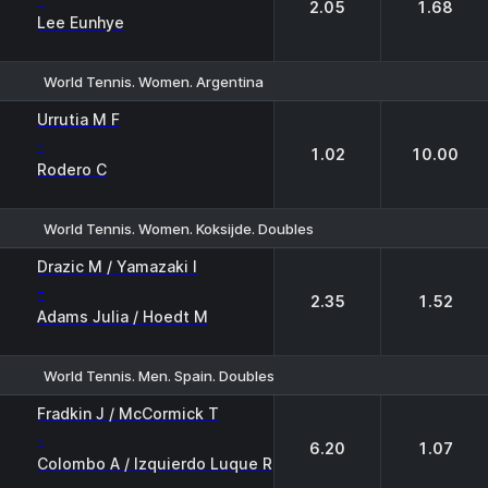
2.05
1.68
Lee Eunhye
World Tennis. Women. Argentina
1
2
Urrutia M F
-
1.02
10.00
Rodero C
World Tennis. Women. Koksijde. Doubles
1
2
Drazic M / Yamazaki I
-
2.35
1.52
Adams Julia / Hoedt M
World Tennis. Men. Spain. Doubles
1
2
Fradkin J / McCormick T
-
6.20
1.07
Colombo A / Izquierdo Luque R