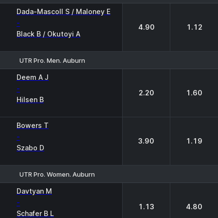
1
2
Dada-Mascoll S / Maloney E
-
4.90
1.12
Black B / Okutoyi A
UTR Pro. Men. Auburn
1
2
Deem A J
-
2.20
1.60
Hilsen B
Bowers T
-
3.90
1.19
Szabo D
UTR Pro. Women. Auburn
1
2
Davtyan M
-
1.13
4.80
Schafer B L