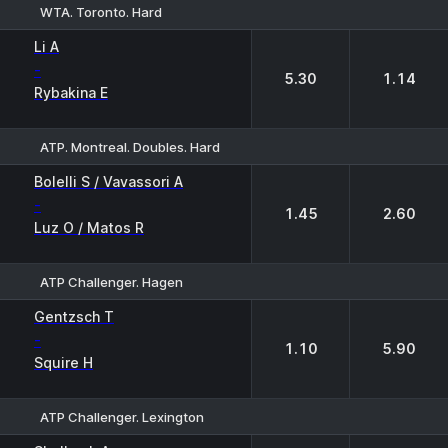
WTA. Toronto. Hard
1
2
Li A
-
5.30
1.14
Rybakina E
ATP. Montreal. Doubles. Hard
1
2
Bolelli S / Vavassori A
-
1.45
2.60
Luz O / Matos R
ATP Challenger. Hagen
1
2
Gentzsch T
-
1.10
5.90
Squire H
ATP Challenger. Lexington
1
2