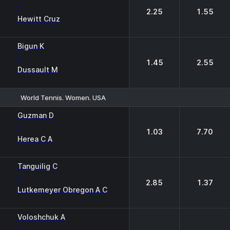
-
2.25
1.55
Hewitt Cruz
Bigun K
-
1.45
2.55
Dussault M
World Tennis. Women. USA
1
2
Guzman D
-
1.03
7.70
Herea C A
Tanguilig C
-
2.85
1.37
Lutkemeyer Obregon A C
Voloshchuk A
-