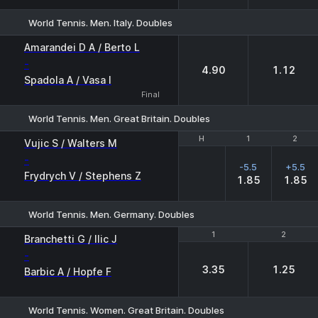
World Tennis. Men. Italy. Doubles
1
2
Amarandei D A / Berto L
-
4.90
1.12
Spadola A / Vasa I
Final
World Tennis. Men. Great Britain. Doubles
H
H
1
1
2
2
Vujic S / Walters M
-
-5.5
+5.5
Frydrych V / Stephens Z
1.85
1.85
World Tennis. Men. Germany. Doubles
1
1
2
2
Branchetti G / Ilic J
-
3.35
1.25
Barbic A / Hopfe F
World Tennis. Women. Great Britain. Doubles