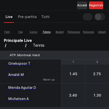
Accedi
Registrati
Live
Pre-partita
Tutti
Tutti
Top
Calcio
Tennis
Basket
Pallamano
Pallavolo
eSport
Principale
Live
Tennis
ATP. Montreal. Hard
1
1
2
2
Griekspoor T
-
1.45
2.75
Arnaldi M
Warm-up
Merida Aguilar D
-
3.40
1.30
Michelsen A