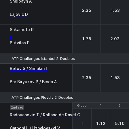
Shelbayh A
-
2.35
1.53
Lajovic D
Sakamoto R
-
1.75
2.02
Butvilas E
ATP Challenger. Istanbul 2. Doubles
1
2
Betov S / Simakin I
-
2.35
1.53
Bar Biryukov P / Binda A
ATP Challenger. Plovdiv 2. Doubles
Gioco
Gioco
1
1
2
2
2nd set
Radovanovic T / Rolland de Ravel C
-
1.12
5.10
1
Carboni L / Uzhylovskyi V