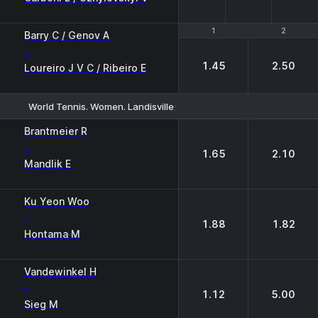
1
1
2
2
Barry C / Genov A
-
1.45
2.50
Loureiro J V C / Ribeiro E
World Tennis. Women. Landisville
1
2
Brantmeier R
-
1.65
2.10
Mandlik E
Ku Yeon Woo
-
1.88
1.82
Hontama M
Vandewinkel H
-
1.12
5.00
Sieg M