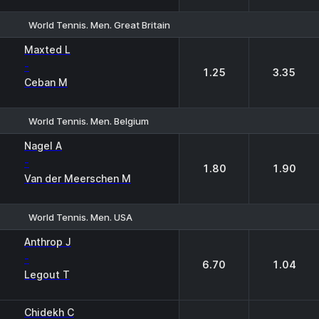
World Tennis. Men. Great Britain
1
2
Maxted L
-
1.25
3.35
Ceban M
World Tennis. Men. Belgium
1
2
Nagel A
-
1.80
1.90
Van der Meerschen M
World Tennis. Men. USA
1
2
Anthrop J
-
6.70
1.04
Legout T
Chidekh C