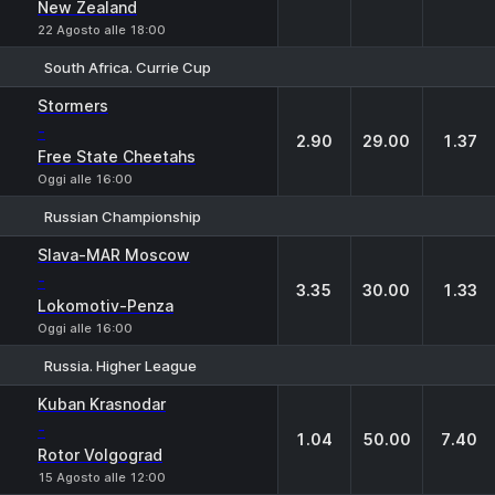
New Zealand
22 Agosto alle 18:00
South Africa. Currie Cup
1
X
2
Stormers
-
2.90
29.00
1.37
Free State Cheetahs
Oggi alle 16:00
Russian Championship
1
X
2
Slava-MAR Moscow
-
3.35
30.00
1.33
Lokomotiv-Penza
Oggi alle 16:00
Russia. Higher League
1
X
2
Kuban Krasnodar
-
1.04
50.00
7.40
Rotor Volgograd
15 Agosto alle 12:00