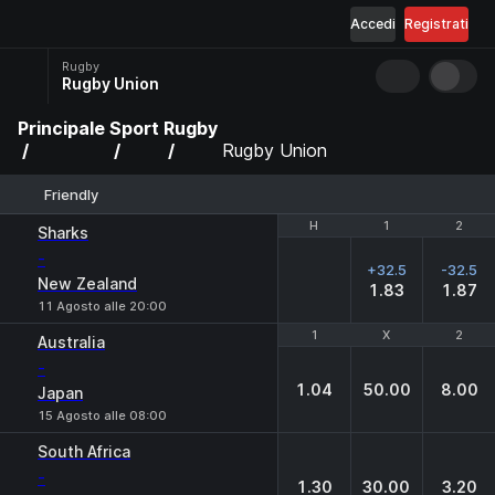
Accedi
Registrati
Rugby
Rugby Union
Principale
Sport
Rugby
Rugby Union
Friendly
H
H
1
1
2
2
Sharks
-
+32.5
-32.5
New Zealand
1.83
1.87
11 Agosto alle 20:00
1
1
X
X
2
2
Australia
-
1.04
50.00
8.00
Japan
15 Agosto alle 08:00
South Africa
-
1.30
30.00
3.20