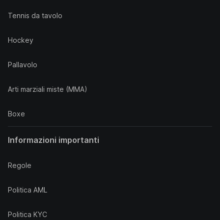
Tennis da tavolo
Hockey
Pallavolo
Arti marziali miste (MMA)
Boxe
Informazioni importanti
Regole
Politica AML
Politica KYC