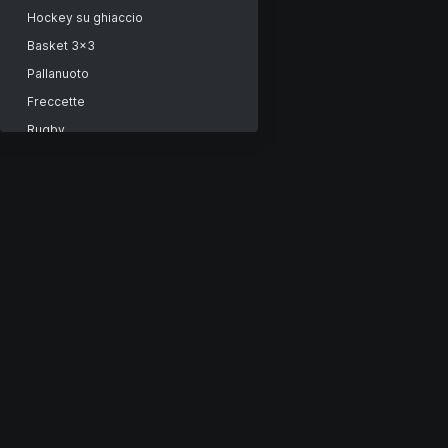
Hockey su ghiaccio
Basket 3x3
Pallanuoto
Freccette
Rugby
Biliardo
Futsal
Cricket
Hockey su prato
Floorball
Sport
Beach volley
Beach Soccer
Lacrosse
Sport gaelico
Badminton